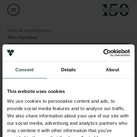
Navn på bevillingshaver
Silas Harrebye
Institution
Roskilde University
Consent
Details
About
Links
Beløb
DKK 31,000
This website uses cookies
Pressekontakt
Job hos os
We use cookies to personalise content and ads, to
Nyhedsbrev
År
provide social media features and to analyse our traffic.
Databeskyttelsespolitik
2021
We also share information about your use of our site with
Politik for dataetik
our social media, advertising and analytics partners who
Cookiepolitik
may combine it with other information that you’ve
Bevillingstype
Whistleblowerordning