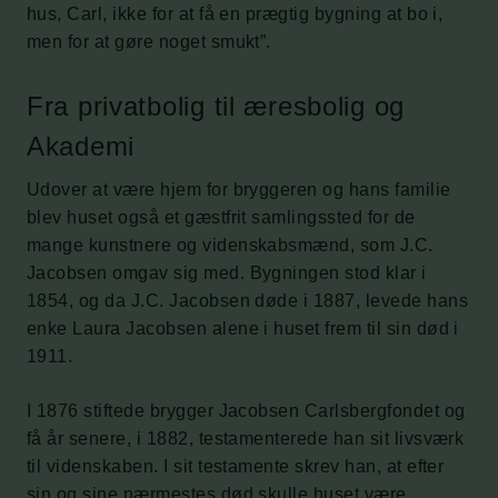
hus, Carl, ikke for at få en prægtig bygning at bo i,
men for at gøre noget smukt”.
Fra privatbolig til æresbolig og
Akademi
Udover at være hjem for bryggeren og hans familie
blev huset også et gæstfrit samlingssted for de
mange kunstnere og videnskabsmænd, som J.C.
Jacobsen omgav sig med. Bygningen stod klar i
1854, og da J.C. Jacobsen døde i 1887, levede hans
enke Laura Jacobsen alene i huset frem til sin død i
1911.
I 1876 stiftede brygger Jacobsen Carlsbergfondet og
få år senere, i 1882, testamenterede han sit livsværk
til videnskaben. I sit testamente skrev han, at efter
sin og sine nærmestes død skulle huset være