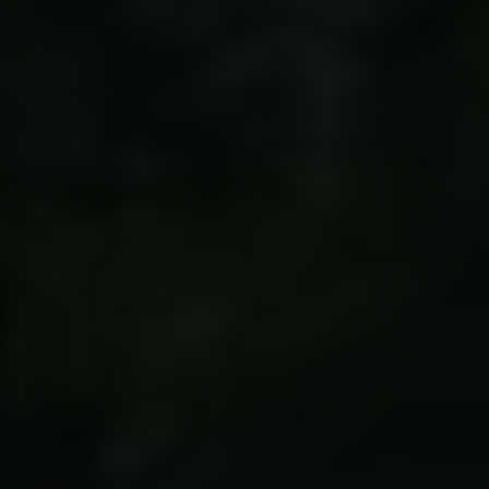
Links
Pressekontakt
Job hos os
Nyhedsbrev