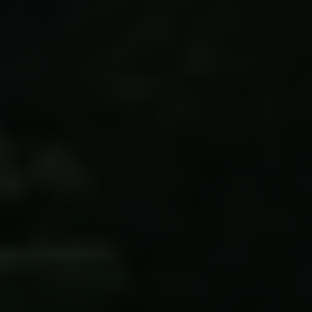
Databeskyttelsespolitik
Politik for dataetik
Cookiepolitik
Whistleblowerordning
Carlsbergfamilien
Carlsbergfondet
Carlsberg Group
Carlsberg Laboratorium
Frederiksborg • Nationalhistorisk Museum
Tuborgfondet
Ny Carlsbergfondet
Ny Carlsberg Glyptotek
Carlsbergfondet
H.C. Andersens Boulevard 35
1553 København V