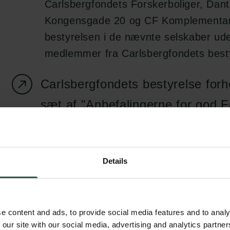
Carlsbergfondets Forskerboliger, Dant
Kongensgade 20 og CF Komplementar
bestyrelsen i de nævnte selskaber ud
medlemmer fra Carlsbergfondets best
Carlsbergfondets bestyrelse forhol
sæt af "Anbefalingerne for god F
som er tilgængelige på Komitéen
Fondsledelses hjemmeside.
Details
e content and ads, to provide social media features and to analy
REDEGØRELSE FOR G
 our site with our social media, advertising and analytics partn