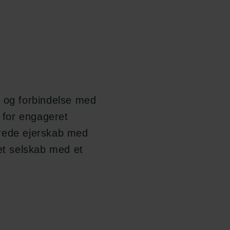
b og forbindelse med
k for engageret
erede ejerskab med
ret selskab med et
Følg os