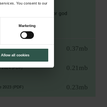
 services. You consent to our
gere års 'Redegørelse for god
t.
Marketing
0.37mb
e 2025 (PDF)
Allow all cookies
0.21mb
e 2024 (PDF)
0.23mb
e 2023 (PDF)