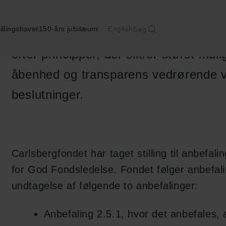
illingshaver
150-års jubilæum
English
Søg
Carlsbergfondets bestyrelse ønsker a
efter principper, der sikrer størst mul
åbenhed og transparens vedrørende v
beslutninger.
Carlsbergfondet har taget stilling til anbefal
for God Fondsledelse. Fondet følger anbefal
undtagelse af følgende to anbefalinger:
Anbefaling 2.5.1, hvor det anbefales, 