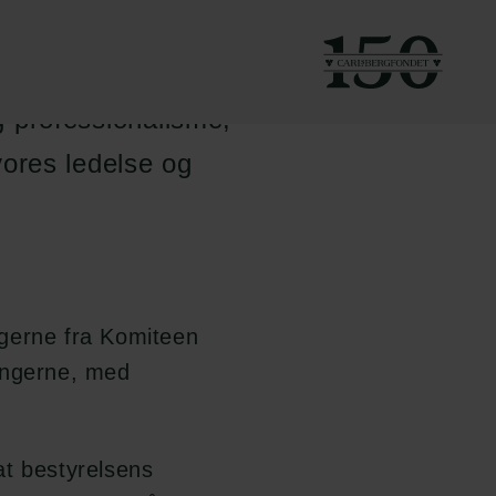
t udøve god fondsledelse
ig professionalisme,
ores ledelse og
ingerne fra Komiteen
ingerne, med
at bestyrelsens