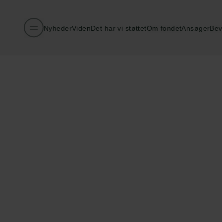
Nyheder
Viden
Det har vi støttet
Om fondet
Ansøger
Bev
Publiceret:
10.04.2026