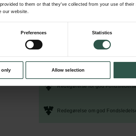
 provided to them or that they’ve collected from your use of their
e our website.
Download den seneste samt tidli
Fondsledelse' for Carlsbergfonde
Preferences
Statistics
Redegørelse for god Fondsledels
 only
Allow selection
Redegørelse for god Fondsledels
Redegørelse om god Fondsledels