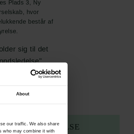
es Plads 3, Ny
selskab, hvor
elukkende består af
yrelse.
der sig til det
ondsledelse",
 for god
About
se our traffic. We also share
OD FONDSLEDELSE
ers who may combine it with