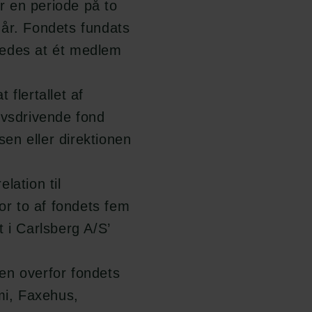
en periode på to
 år. Fondets fundats
ledes at ét medlem
 flertallet af
vsdrivende fond
en eller direktionen
lation til
or to af fondets fem
i Carlsberg A/S’
gen overfor fondets
mi, Faxehus,