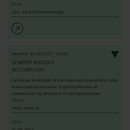
Beløb
Løn- og driftsomkostninger
Deadline 01.09.2027 - 16:00
SEMPER ARDENS
ACCOMPLISH
Femårige bevillinger til internationalt anerkendte nyligt
fastansatte professorer til gennemførelse af
nytænkende og ambitiøse forskningsprojekter.
Opslag
Links
Hvert andet år
Pressekontakt
Job hos os
Åbner
Nyhedsbrev
31.05.2027