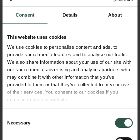
Beløb
Over 100.000 kr.
Consent
Details
About
This website uses cookies
We use cookies to personalise content and ads, to
provide social media features and to analyse our traffic.
Deadline 01.09.2026 - 16:00
We also share information about your use of our site with
FORSKNINGSFORMIDLING
our social media, advertising and analytics partners who
may combine it with other information that you’ve
Bevillinger til professionel formidling af
provided to them or that they’ve collected from your use
naturvidenskabelige, samfundsvidenskabelige og
of their services. You consent to our cookies if you
humanistiske emner til ikke-videnskabelige
continue to use our website.
målgrupper.
Opslag
Halvårligt
Consent
Necessary
Selection
Åbner
01.06.2026