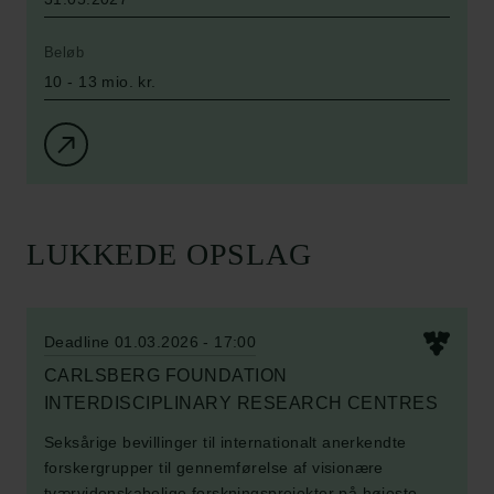
Databeskyttelsespolitik
Politik for dataetik
Beløb
Cookiepolitik
10 - 13 mio. kr.
Whistleblowerordning
Carlsbergfamilien
Carlsbergfondet
Carlsberg Group
Carlsberg Laboratorium
LUKKEDE OPSLAG
Frederiksborg • Nationalhistorisk Museum
Tuborgfondet
Ny Carlsbergfondet
Deadline 01.03.2026 - 17:00
Ny Carlsberg Glyptotek
CARLSBERG FOUNDATION
INTERDISCIPLINARY RESEARCH CENTRES
Carlsbergfondet
H.C. Andersens Boulevard 35
Seksårige bevillinger til internationalt anerkendte
1553 København V
forskergrupper til gennemførelse af visionære
tværvidenskabelige forskningsprojekter på højeste