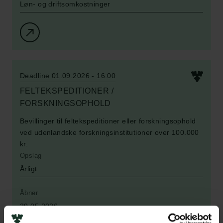
Løn- og driftsomkostninger
Deadline 01.09.2026 - 16:00
FELTEKSPEDITIONER /
FORSKNINGSOPHOLD
Bevillinger til feltekspeditioner eller forskningsophold
ved udenlandske forskningsinstitutioner over 100.000
kr.
Opslag
Årligt
Åbner
29.05.2026