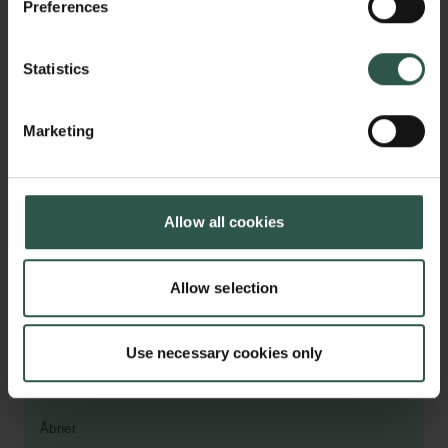
Preferences
Beløb
Statistics
Max. 3 million kr.
Marketing
Deadline 01.09.2026 - 16:00
Allow all cookies
CARLSBERG
MINDELEGAT
Allow selection
Bevillinger til forskeres formidling af egen forskning til
ikke-videnskabelige målgrupper.
Use necessary cookies only
Opslag
Halvårligt
Åbner