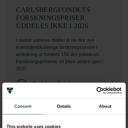
CARLSBERGFONDETS
FORSKNINGSPRISER
UDDELES IKKE I 2026
I stedet uddeles midler til tre-fire nye
tværvidenskabelige forskningscentre i
anledning af fondets 150-års jubilæum.
Forskningspriserne vil blive uddelt igen i
2027.
Carlsbergfondet markerer
150-års jubilæum
Consent
Details
About
C
arlsbergfondets Forskningspriser blev indstiftet
i 2011 i anledning af fondets grundlægger J.C.
This website uses cookies