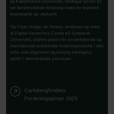
på Københavns Universitet, modtager prisen for
Tuborgfondet
sin banebrydende forskning inden for teoretisk
Ny Carlsbergfondet
kvanteoptik og -mekanik.
Ny Carlsberg Glyptotek
Og Claes Holger de Vreese, professor og leder
Carlsbergfondet
af Digital Democracy Centre på Syddansk
H.C. Andersens Boulevard 35
Universitet, tildeles prisen for sin omfattende og
1553 København V
internationalt anerkendte forskningsindsats i den
rolle, som algoritmer og kunstig intelligens
+45 33 43 53 63
spiller i demokratiske processer.
info@carlsbergfoundation.dk
CVR: 60223513
Bevillingsadministrationen:
cfgrant@carlsbergfoundation.dk
Carlsbergfondets
Forskningspriser 2025