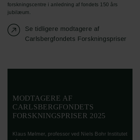
forskningscentre i anledning af fondets 150 års
jubilæum.
Se tidligere modtagere af
Links
Carlsbergfondets Forskningspriser
Pressekontakt
Job hos os
Nyhedsbrev
Databeskyttelsespolitik
Politik for dataetik
Cookiepolitik
Whistleblowerordning
MODTAGERE AF
Carlsbergfamilien
CARLSBERGFONDETS
FORSKNINGSPRISER 2025
Carlsbergfondet
Carlsberg Group
Carlsberg Laboratorium
Klaus Mølmer, professor ved Niels Bohr Institutet
Frederiksborg • Nationalhistorisk Museum