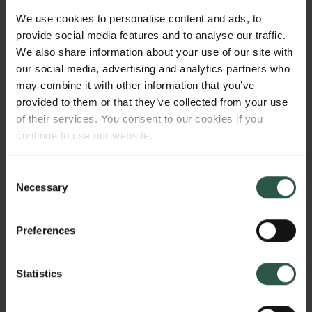
Jacobsens 200-årsdag. Priserne, der hver er på 2
We use cookies to personalise content and ads, to
million kroner, uddeles hvert år ved fondets
provide social media features and to analyse our traffic.
forskningsprisfest i Ny Carlsberg Glyptoteks Festsal
We also share information about your use of our site with
efter indstilling fra en international komité nedsat af
our social media, advertising and analytics partners who
Carlsbergfondet.
may combine it with other information that you’ve
provided to them or that they’ve collected from your use
of their services. You consent to our cookies if you
Fejring af excellent forskning
continue to use our website.
Carlsbergfondets Forskningspriser har som formål at
yde støtte til to aktive forskere i ind- eller udland, der
Consent
har bidraget afgørende til grundforskningen, og som
Necessary
Selection
nyder stor videnskabelig anerkendelse. Hver
prismodtager hædres med 2 million kroner. Heraf
Preferences
gives 1,5 mio. kr. til forskningsaktiviteter, mens
500.000 kr. gives som en hædersbevisning.
Statistics
Priserne skal opmuntre til yderligere forskning og
kan bruges efter behov til udlandsophold,