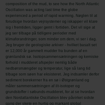
composition of the mud, to see how the North Atlantic
Carlsbergfondet
Carlsberg Group
Oscillation was acting last time the globe
Carlsberg Laboratorium
experienced a period of rapid warming. Nøglen til at
Frederiksborg • Nationalhistorisk Museum
forudsige hvordan vejrsystemer og iskapper vil klare
Tuborgfondet
sig i fremtiden, ligger gemt i fortiden. Det vil sige at
Ny Carlsbergfondet
jeg ser tilbage på tidligere perioder med
Ny Carlsberg Glyptotek
klimaforandringer, som minder om dem, vi ser i dag.
Jeg bruger de geologiske arkiver - hvilket basalt set
Carlsbergfondet
er 12,000 år gammelt mudder fra bunden af en
H.C. Andersens Boulevard 35
grønlandsk sø. Isotopsammensætningen og kemiske
1553 København V
forhold i mudderet afspejler nemlig både
nedbørsmængder og temperatur, lige så lang tid
+45 33 43 53 63
tilbage som søen har eksisteret. Jeg indsamler derfor
info@carlsbergfoundation.dk
sediment borekerner fra en sø i Østgrønland og
CVR: 60223513
måler sammensætningen af ilt-isotoper og
grundstoffer i søbunds-mudderet, for at se hvordan
Bevillingsadministrationen:
den Nordatlantiske Oscillation blev påvirket sidste
cfgrant@carlsbergfoundation.dk
gang der skete en hurtig og markant global