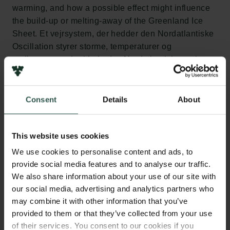
warming, and how a possible effect might influence
the build-up or melting-away of the Greenland Ice
Sheet. Et vejrsystem, der hedder den Nordatlantiske
Oscillation styrer storme, temperaturer og
nedbørsmængder i hele den Nordatlantiske region,
også i Grønland. Vejrsystemet har indflydelse på
hvor store mængder sne, der falder over
Indlandsisen i Grønland - eller hvor meget der
Consent
Details
About
smelter. Dette projekt undersøger om NAO ændrer
sig som følge af den globale opvarmning, og
This website uses cookies
hvordan en mulig forandring vil påvirke
Indlandsisens størrelse.
We use cookies to personalise content and ads, to
provide social media features and to analyse our traffic.
We also share information about your use of our site with
our social media, advertising and analytics partners who
HVORFOR?
may combine it with other information that you’ve
provided to them or that they’ve collected from your use
of their services. You consent to our cookies if you