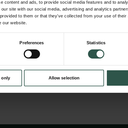
e content and ads, to provide social media features and to analy
måde at møde udfordringen på er at udvikle 
 our site with our social media, advertising and analytics partn
en mekanistisk forståelse af marine organism
 provided to them or that they’ve collected from your use of their
e our website.
med hinanden og med miljøet. Denne 'træk-
en ny måde til på relativt enkel vis at beskri
en:
komplekse marine økosystemer. Vi arrangerer
Preferences
Statistics
tion.dk
workshop, der skal undersøge metodens udvi
resultater der er fremkommet siden en tilsv
blev afholdt i København for 10 år siden.
 only
Allow selection