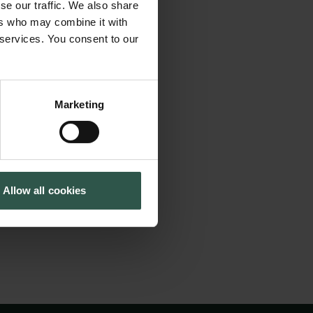
se our traffic. We also share
modeller baseret på
Cookiepolitik
Tuborgfondet
ers who may combine it with
Whistleblowerordning
Ny Carlsbergfondet
ers vekselvirkning
 services. You consent to our
Ny Carlsberg Glyptotek
baserede' metode er
ve og modellere
 en international
Marketing
kling og de
arende workshop
Allow all cookies