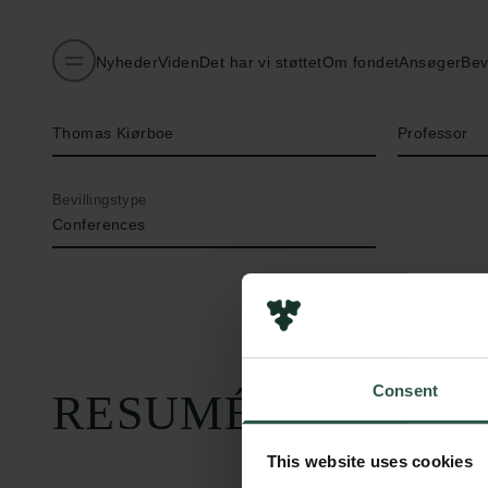
Nyheder
Viden
Det har vi støttet
Om fondet
Ansøger
Bev
Navn på bevillingshaver
Titel
Thomas Kiørboe
Professor
Bevillingstype
Conferences
Consent
RESUMÉ
This website uses cookies