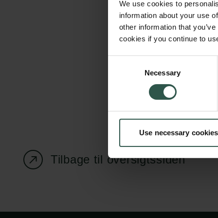
We use cookies to personalis
information about your use of
other information that you’ve
cookies if you continue to us
Carlsbergfondet
Bevillingsadministration
Consent
Necessary
H.C. Andersens
cfgrant@carlsbergfounda
Selection
Boulevard 35
1553 København V
+45 33 43 53 63
Use necessary cookies
info@carlsbergfoundation.dk
CVR: 60223513
Tilbage til oversigtssiden