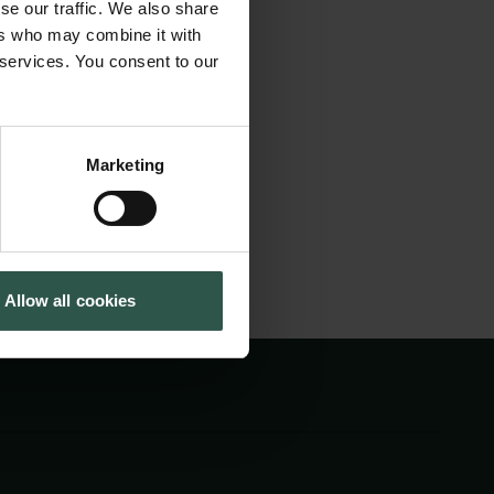
se our traffic. We also share
unkt i udvalgt
Cookiepolitik
Tuborgfondet
ers who may combine it with
Whistleblowerordning
Ny Carlsbergfondet
 fotodokumentariske
 services. You consent to our
Ny Carlsberg Glyptotek
nde og aktuelle
Marketing
Allow all cookies