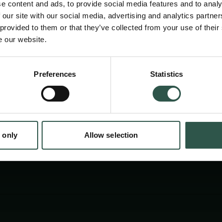
e content and ads, to provide social media features and to analy
debatteres sjældent nationalt. Med udgangsp
 our site with our social media, advertising and analytics partn
interdisciplinær forskning, formidlet gennem
 provided to them or that they’ve collected from your use of their
e our website.
fortællinger fra hele landet, rejses påtrænge
spørgsmål om Danmarks arealanvendelse.
en:
Preferences
Statistics
tion.dk
 only
Allow selection