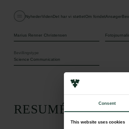
Nyheder
Viden
Det har vi støttet
Om fondet
Ansøger
Bev
Navn på bevillingshaver
Titel
Marius Renner Christensen
Fotojournali
Bevillingstype
Science Communication
Consent
RESUMÉ
This website uses cookies