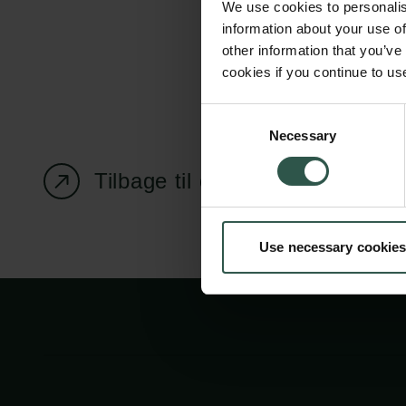
We use cookies to personalis
information about your use of
other information that you’ve
cookies if you continue to us
Carlsbergfondet
Bevillingsadministration
Consent
Necessary
H.C. Andersens
cfgrant@carlsbergfounda
Selection
Boulevard 35
Tilbage til oversigtssiden
1553 København V
+45 33 43 53 63
Use necessary cookies
info@carlsbergfoundation.dk
CVR: 60223513