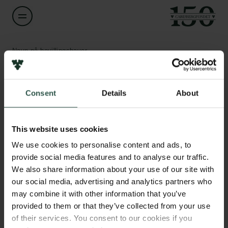
Navn på bevillingshaver
Peter Rask Møller
Links
Consent
Details
About
Titel
Associate Professor
Pressekontakt
Job hos os
This website uses cookies
Nyhedsbrev
Institution
Databeskyttelsespolitik
We use cookies to personalise content and ads, to
University of Copenhagen
Politik for dataetik
provide social media features and to analyse our traffic.
Cookiepolitik
We also share information about your use of our site with
Whistleblowerordning
Beløb
our social media, advertising and analytics partners who
DKK 3,500,000
may combine it with other information that you’ve
Carlsbergfamilien
provided to them or that they’ve collected from your use
of their services. You consent to our cookies if you
År
Carlsbergfondet