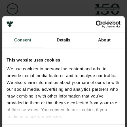
Links
Navn på bevillingshaver
Vibeke Hjortlund
Pressekontakt
Consent
Details
About
Job hos os
Nyhedsbrev
Institution
Databeskyttelsespolitik
Videnskab.dk
This website uses cookies
Politik for dataetik
Cookiepolitik
We use cookies to personalise content and ads, to
Whistleblowerordning
provide social media features and to analyse our traffic.
Beløb
DKK 1,651,400
We also share information about your use of our site with
our social media, advertising and analytics partners who
Carlsbergfamilien
may combine it with other information that you’ve
År
Carlsbergfondet
provided to them or that they’ve collected from your use
2026
Carlsberg Group
of their services. You consent to our cookies if you
Carlsberg Laboratorium
continue to use our website.
Frederiksborg • Nationalhistorisk Museum
Bevillingstype