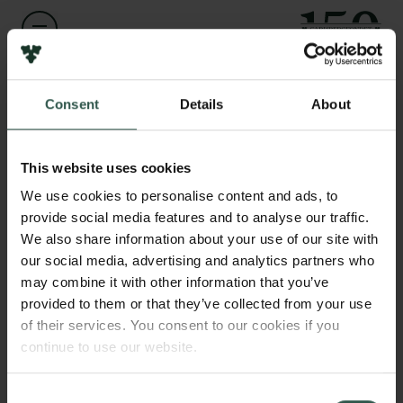
Links
Pressekontakt
Job hos os
Navn på bevillingshaver
Consent
Details
About
Nyhedsbrev
Dorte Palle Jørgensen
Databeskyttelsespolitik
Politik for dataetik
Institution
This website uses cookies
Cookiepolitik
Rakkerpak Productions
Whistleblowerordning
We use cookies to personalise content and ads, to
provide social media features and to analyse our traffic.
We also share information about your use of our site with
Carlsbergfamilien
Beløb
our social media, advertising and analytics partners who
DKK 328,000
Carlsbergfondet
may combine it with other information that you’ve
Carlsberg Group
provided to them or that they’ve collected from your use
År
Carlsberg Laboratorium
of their services. You consent to our cookies if you
2026
Frederiksborg • Nationalhistorisk Museum
continue to use our website.
Tuborgfondet
Ny Carlsbergfondet
Bevillingstype
Consent
Ny Carlsberg Glyptotek