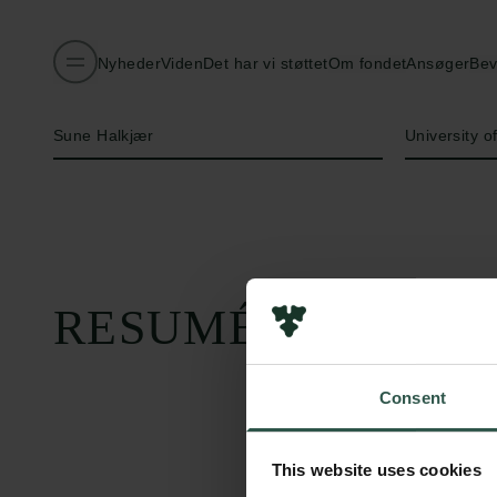
Nyheder
Viden
Det har vi støttet
Om fondet
Ansøger
Bev
Navn på bevillingshaver
Institution
Sune Halkjær
University 
RESUMÉ
Consent
This website uses cookies