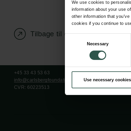
We use cookies to personalis
information about your use of
other information that you’ve
cookies if you continue to us
Tilbage til oversigtssiden
Carlsbergfondet
Bevillingsadministration
Consent
Necessary
H.C. Andersens
cfgrant@carlsbergfounda
Selection
Boulevard 35
1553 København V
+45 33 43 53 63
Use necessary cookies
info@carlsbergfoundation.dk
CVR: 60223513