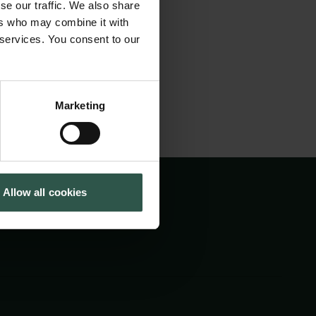
å magisk som
se our traffic. We also share
Cookiepolitik
Tuborgfondet
ers who may combine it with
Whistleblowerordning
Ny Carlsbergfondet
 services. You consent to our
Ny Carlsberg Glyptotek
Marketing
Allow all cookies