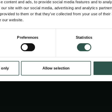
viser hvordan virkeligheden er mindst lige s
e content and ads, to provide social media features and to analy
fantasien.
 our site with our social media, advertising and analytics partn
 provided to them or that they’ve collected from your use of their
e our website.
en:
Preferences
Statistics
tion.dk
 only
Allow selection