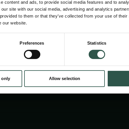
e content and ads, to provide social media features and to analy
dette projekt viser - uoverskuelige og langt
 our site with our social media, advertising and analytics partn
konsekvenser. Med forskningsbaseret viden
 provided to them or that they’ve collected from your use of their
e our website.
reportager fra Brasilien fortæller projektet 
fattigdom og et samfund på kredit.
en:
Preferences
Statistics
tion.dk
 only
Allow selection