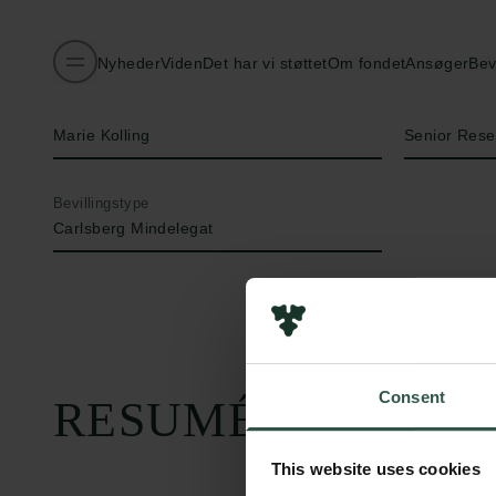
Nyheder
Viden
Det har vi støttet
Om fondet
Ansøger
Bev
Navn på bevillingshaver
Titel
Marie Kolling
Senior Rese
Bevillingstype
Carlsberg Mindelegat
Consent
RESUMÉ
This website uses cookies