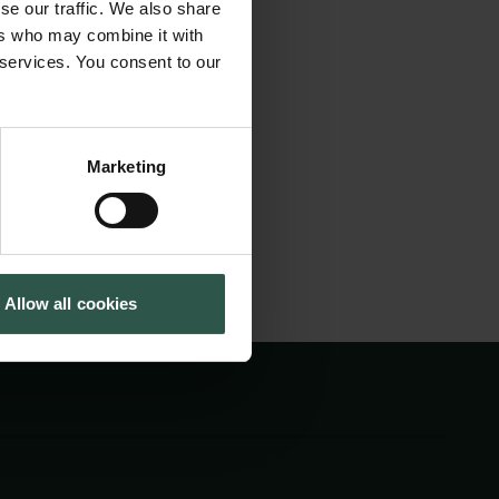
se our traffic. We also share
rækkende
Cookiepolitik
Tuborgfondet
ers who may combine it with
Whistleblowerordning
Ny Carlsbergfondet
 og engagerede
 services. You consent to our
Ny Carlsberg Glyptotek
om moderne
Marketing
Allow all cookies