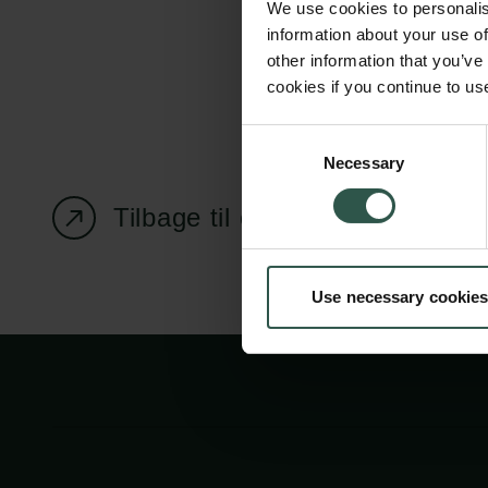
We use cookies to personalis
information about your use of
other information that you’ve
cookies if you continue to us
Carlsbergfondet
Bevillingsadministration
Consent
Necessary
H.C. Andersens
cfgrant@carlsbergfounda
Selection
Boulevard 35
Tilbage til oversigtssiden
1553 København V
+45 33 43 53 63
Use necessary cookies
info@carlsbergfoundation.dk
CVR: 60223513