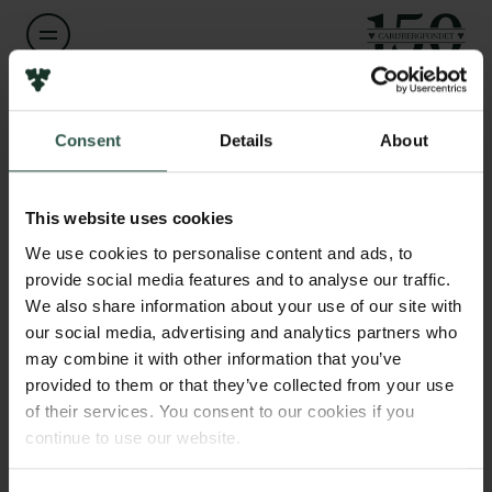
Links
Pressekontakt
Navn på bevillingshaver
Esben Rohan Christensen
Job hos os
Consent
Details
About
Nyhedsbrev
Databeskyttelsespolitik
Institution
Politik for dataetik
This website uses cookies
Det danske institut i Rom
Cookiepolitik
We use cookies to personalise content and ads, to
Whistleblowerordning
provide social media features and to analyse our traffic.
Beløb
We also share information about your use of our site with
DKK 97,000
Carlsbergfamilien
our social media, advertising and analytics partners who
may combine it with other information that you’ve
Carlsbergfondet
provided to them or that they’ve collected from your use
År
Carlsberg Group
of their services. You consent to our cookies if you
2026
Carlsberg Laboratorium
continue to use our website.
Frederiksborg • Nationalhistorisk Museum
Tuborgfondet
Bevillingstype
Ny Carlsbergfondet