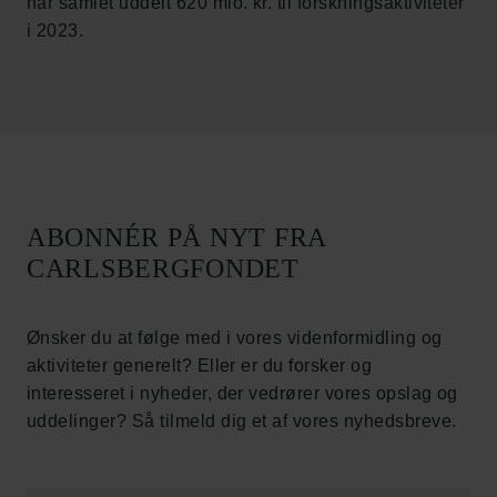
har samlet uddelt 620 mio. kr. til forskningsaktiviteter
Job hos os
i 2023.
Nyhedsbrev
Databeskyttelsespolitik
Politik for dataetik
Cookiepolitik
Whistleblowerordning
Carlsbergfamilien
ABONNÉR PÅ NYT FRA
Carlsbergfondet
CARLSBERGFONDET
Carlsberg Group
Carlsberg Laboratorium
Frederiksborg • Nationalhistorisk Museum
Ønsker du at følge med i vores videnformidling og
Tuborgfondet
aktiviteter generelt? Eller er du forsker og
Ny Carlsbergfondet
interesseret i nyheder, der vedrører vores opslag og
Ny Carlsberg Glyptotek
uddelinger? Så tilmeld dig et af vores nyhedsbreve.
Carlsbergfondet
H.C. Andersens Boulevard 35