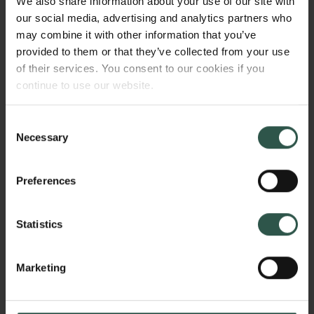
We also share information about your use of our site with
selvstændig forskergruppe. Der uddeles endvidere
our social media, advertising and analytics partners who
knap 173 mio. kr. til virkemidlet Semper Ardens
may combine it with other information that you’ve
Accomplish rettet mod etablerede professorer, der
provided to them or that they’ve collected from your use
ønsker at gennemføre innovative, ambitiøse
of their services. You consent to our cookies if you
forskningsprojekter.
continue to use our website.
Se hvem der har modtaget et
Consent
Necessary
Semper Ardens Accelerate
Selection
Se hvem der har modtaget et
Preferences
Semper Ardens Accomplish
Statistics
Carlsbergfondets direktør, professor Lasse Horne
Kjældgaard, siger:
Marketing
”Jeg vil gerne ønske alle nye bevillingsmodtagere
stort tillykke med, at de nu kan gå i gang med de