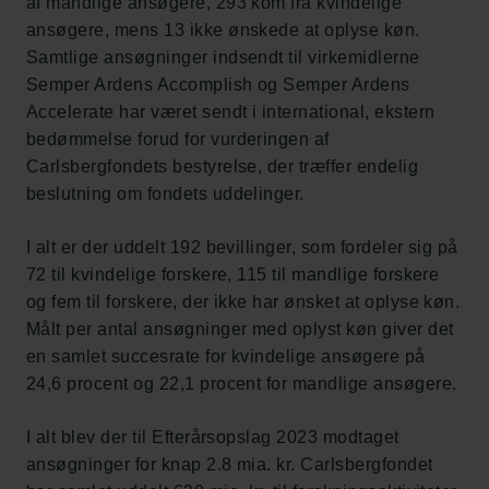
af mandlige ansøgere, 293 kom fra kvindelige
ansøgere, mens 13 ikke ønskede at oplyse køn.
Samtlige ansøgninger indsendt til virkemidlerne
Semper Ardens Accomplish og Semper Ardens
Accelerate har været sendt i international, ekstern
bedømmelse forud for vurderingen af
Carlsbergfondets bestyrelse, der træffer endelig
beslutning om fondets uddelinger.
I alt er der uddelt 192 bevillinger, som fordeler sig på
72 til kvindelige forskere, 115 til mandlige forskere
og fem til forskere, der ikke har ønsket at oplyse køn.
Målt per antal ansøgninger med oplyst køn giver det
en samlet succesrate for kvindelige ansøgere på
24,6 procent og 22,1 procent for mandlige ansøgere.
I alt blev der til Efterårsopslag 2023 modtaget
Links
ansøgninger for knap 2.8 mia. kr. Carlsbergfondet
Pressekontakt