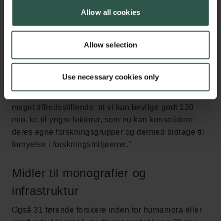
videnskabelige studier, som de her i efteråret har
Allow all cookies
søgt Carlsbergfondet om støtte til at igangsætte. Jeg
er særligt glad for, at vi kan honorere 42 yngre
Allow selection
forskere med forskellige typer af postdocbevillinger
for samlet knap 50 mio. kr. Der er hårdt brug for frie,
ikke-tematiserede midler til netop postdocs, da det
Use necessary cookies only
efterhånden er småt med eksterne midler til de
spirende talentlag i dansk forskning. Det er også
meget tilfredsstillende, at vi kan bevilge godt 120
mio. kr. til yngre lektorer, som nu kan konsolidere
deres egne forskningsgrupper og dermed bidrage til
fornyelse i forskningsmiljøerne.”
Midler til monografier og
infrastruktur
Også 31 førende forskere inden for humaniora eller