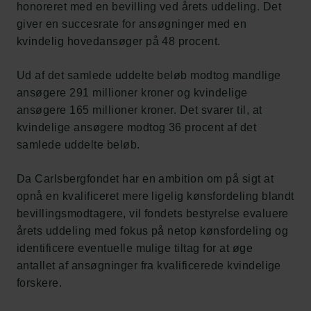
honoreret med en bevilling ved årets uddeling. Det
giver en succesrate for ansøgninger med en
kvindelig hovedansøger på 48 procent.
Ud af det samlede uddelte beløb modtog mandlige
ansøgere 291 millioner kroner og kvindelige
ansøgere 165 millioner kroner. Det svarer til, at
kvindelige ansøgere modtog 36 procent af det
samlede uddelte beløb.
Links
Da Carlsbergfondet har en ambition om på sigt at
opnå en kvalificeret mere ligelig kønsfordeling blandt
Pressekontakt
bevillingsmodtagere, vil fondets bestyrelse evaluere
Job hos os
årets uddeling med fokus på netop kønsfordeling og
Nyhedsbrev
identificere eventuelle mulige tiltag for at øge
Databeskyttelsespolitik
antallet af ansøgninger fra kvalificerede kvindelige
Politik for dataetik
forskere.
Cookiepolitik
Whistleblowerordning