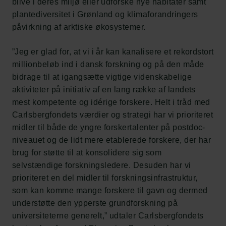
blive i deres miljø eller udforske nye habitater samt
plantediversitet i Grønland og klimaforandringers
påvirkning af arktiske økosystemer.
”Jeg er glad for, at vi i år kan kanalisere et rekordstort
millionbeløb ind i dansk forskning og på den måde
bidrage til at igangsætte vigtige videnskabelige
aktiviteter på initiativ af en lang række af landets
mest kompetente og idérige forskere. Helt i tråd med
Carlsbergfondets værdier og strategi har vi prioriteret
midler til både de yngre forskertalenter på postdoc-
niveauet og de lidt mere etablerede forskere, der har
brug for støtte til at konsolidere sig som
selvstændige forskningsledere. Desuden har vi
prioriteret en del midler til forskningsinfrastruktur,
som kan komme mange forskere til gavn og dermed
understøtte den ypperste grundforskning på
universiteterne generelt,” udtaler Carlsbergfondets