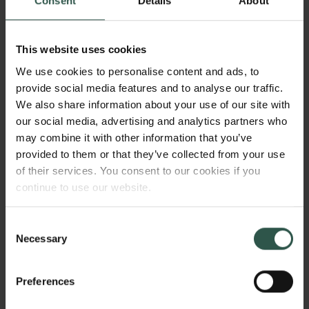
Consent
Details
About
Se hvem der har modtaget et
Visiting Fellowship
This website uses cookies
45 yngre lektorer tilgodeses med
We use cookies to personalise content and ads, to
provide social media features and to analyse our traffic.
210 millioner kroner
We also share information about your use of our site with
Også det spirende lektorniveau har været prioriteret.
our social media, advertising and analytics partners who
may combine it with other information that you’ve
Således gives der knap 209 millioner kroner til 45
provided to them or that they’ve collected from your use
yngre nyansatte lektorer, der hver modtager et
of their services. You consent to our cookies if you
”Young Researcher”-stipendium. Formålet med dette
continue to use our website.
virkemiddel er at fremme forskerens mulighed for at
stå på egne ben ved at etablere en selvstændig
forskergruppe omkring sig.
Consent
Necessary
Selection
Samtidig er der uddelt godt 32 millioner kroner i regi
af étårige monografistipendier til 38 førende,
Preferences
etablerede forskere inden for humaniora eller