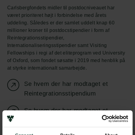
Carlsbergfondets midler til postdocniveauet har
været prioriteret højt i forbindelse med årets
uddeling. Således er der samlet uddelt knap 60
millioner kroner til postdocstipendier i form af
Reintegrationsstipendier,
Internationaliseringsstipendier samt Visiting
Fellowships i regi af det eliteprogram ved University
of Oxford, som fondet søsatte i 2019 med henblik på
at styrke internationalt samarbejde.
Se hvem der har modtaget et
Reintegrationsstipendium
Se hvem der har modtaget et
Internationaliseringsstipendium