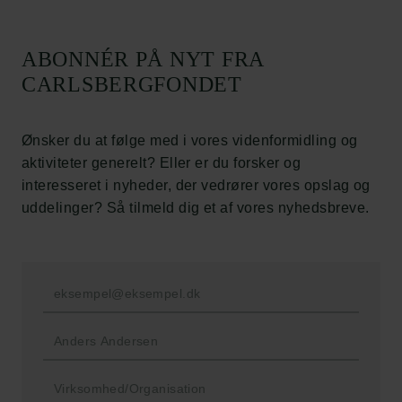
Carlsbergfamilien
ABONNÉR PÅ NYT FRA
Carlsbergfondet
CARLSBERGFONDET
Carlsberg Group
Carlsberg Laboratorium
Frederiksborg • Nationalhistorisk Museum
Ønsker du at følge med i vores videnformidling og
Tuborgfondet
aktiviteter generelt? Eller er du forsker og
Ny Carlsbergfondet
interesseret i nyheder, der vedrører vores opslag og
Ny Carlsberg Glyptotek
uddelinger? Så tilmeld dig et af vores nyhedsbreve.
Carlsbergfondet
H.C. Andersens Boulevard 35
1553 København V
+45 33 43 53 63
info@carlsbergfoundation.dk
CVR: 60223513