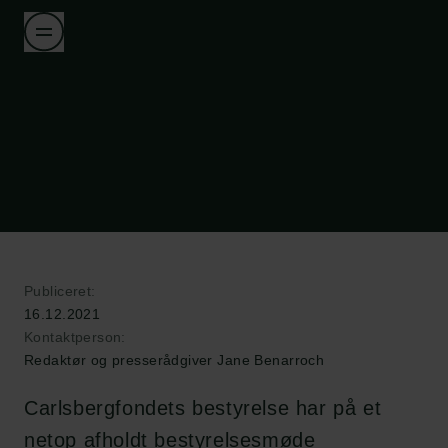
Publiceret:
16.12.2021
Kontaktperson:
Redaktør og presserådgiver Jane Benarroch
Carlsbergfondets bestyrelse har på et
netop afholdt bestyrelsesmøde