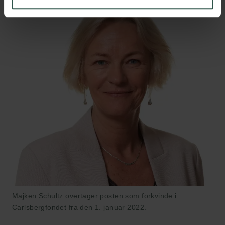
Majken Schultz overtager posten som forkvinde i
Carlsbergfondet fra den 1. januar 2022.