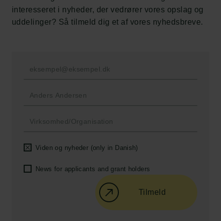
Ny Carlsbergfondet
interesseret i nyheder, der vedrører vores opslag og
Ny Carlsberg Glyptotek
uddelinger? Så tilmeld dig et af vores nyhedsbreve.
Carlsbergfondet
H.C. Andersens Boulevard 35
1553 København V
+45 33 43 53 63
info@carlsbergfoundation.dk
CVR: 60223513
Bevillingsadministrationen:
Viden og nyheder (only in Danish)
cfgrant@carlsbergfoundation.dk
News for applicants and grant holders
Tilmeld
Følg os