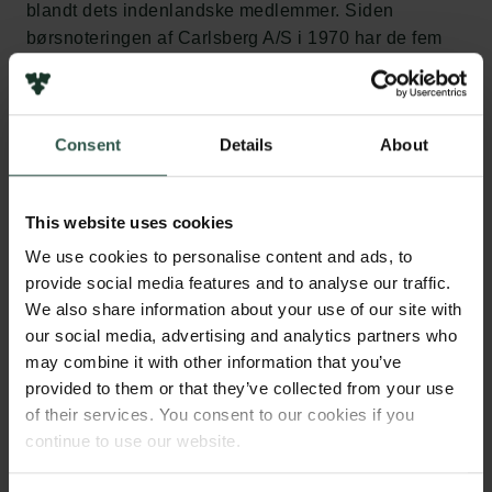
blandt dets indenlandske medlemmer. Siden
børsnoteringen af Carlsberg A/S i 1970 har de fem
medlemmer af Carlsbergfondets bestyrelse per
tradition også været medlemmer af bestyrelsen i
Carlsberg A/S.
Consent
Details
About
”Carlsbergfondets bestyrelse vil gerne takke
Flemming Besenbacher for det store initiativrige
This website uses cookies
engagement, som han har lagt i Carlsbergfondet
gennem årene. Jeg ser meget frem til sammen med
We use cookies to personalise content and ads, to
provide social media features and to analyse our traffic.
mine kollegaer i bestyrelsen at modernisere fondet
We also share information about your use of our site with
yderligere via etablering af effektiv peer review,
our social media, advertising and analytics partners who
styrkelse af kontrolprocesser og udvikling af fondets
may combine it with other information that you’ve
virkemidler i lyset af de seneste års højere
provided to them or that they’ve collected from your use
uddelingskapacitet. Alt sammen baseret på fondets
of their services. You consent to our cookies if you
stærke værdier og eksisterende strategi til gavn for
continue to use our website.
dansk forskning og det danske samfund. I den
kommende tid vil jeg sammen med den øvrige