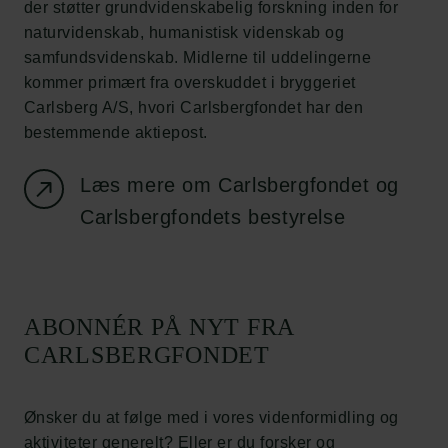
der støtter grundvidenskabelig forskning inden for
naturvidenskab, humanistisk videnskab og
samfundsvidenskab. Midlerne til uddelingerne
Links
kommer primært fra overskuddet i bryggeriet
Pressekontakt
Carlsberg A/S, hvori Carlsbergfondet har den
Job hos os
bestemmende aktiepost.
Nyhedsbrev
Databeskyttelsespolitik
Læs mere om Carlsbergfondet og
Politik for dataetik
Carlsbergfondets bestyrelse
Cookiepolitik
Whistleblowerordning
Carlsbergfamilien
ABONNÉR PÅ NYT FRA
Carlsbergfondet
CARLSBERGFONDET
Carlsberg Group
Carlsberg Laboratorium
Frederiksborg • Nationalhistorisk Museum
Ønsker du at følge med i vores videnformidling og
Tuborgfondet
aktiviteter generelt? Eller er du forsker og