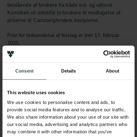
bestående af forskere fra både ind- og udland.
Komitéen vil indstille to forskere til modtagelse af
priserne til Carlsbergfondets bestyrelse.
Frist for indsendelse af forslag er den 17. februar
2025.
Gå til indkaldelsen og find bl.a.
vurderingskriterier, krav til
Consent
Details
About
forslagsstiller samt formalia vedr.
indsendelse af forslag
This website uses cookies
We use cookies to personalise content and ads, to
Om Carlsbergfondets
provide social media features and to analyse our traffic.
Forskningspriser
We also share information about your use of our site with
our social media, advertising and analytics partners who
I 2025 er det fjortende gang, at Carlsbergfondets
may combine it with other information that you’ve