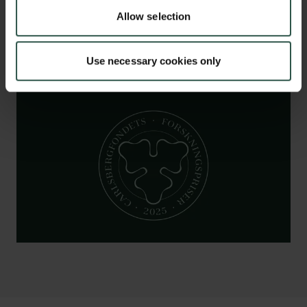
Qualmann Svejstrup
Allow selection
Se tidligere modtagere af
Carlsbergfondets Forskningspriser
Use necessary cookies only
Links
Pressekontakt
Job hos os
Nyhedsbrev
Databeskyttelsespolitik
Politik for dataetik
Cookiepolitik
Whistleblowerordning