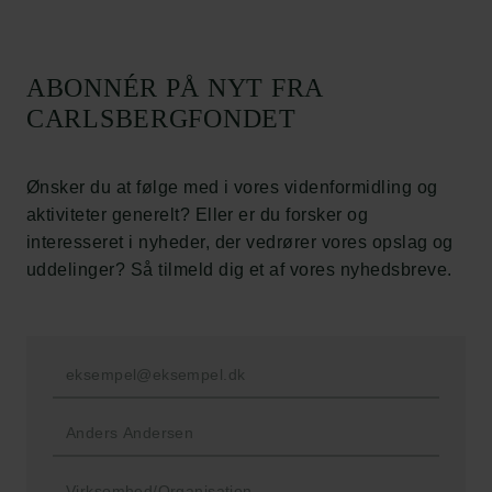
Carlsbergfamilien
ABONNÉR PÅ NYT FRA
Carlsbergfondet
CARLSBERGFONDET
Carlsberg Group
Carlsberg Laboratorium
Frederiksborg • Nationalhistorisk Museum
Ønsker du at følge med i vores videnformidling og
Tuborgfondet
aktiviteter generelt? Eller er du forsker og
Ny Carlsbergfondet
interesseret i nyheder, der vedrører vores opslag og
Ny Carlsberg Glyptotek
uddelinger? Så tilmeld dig et af vores nyhedsbreve.
Carlsbergfondet
H.C. Andersens Boulevard 35
1553 København V
+45 33 43 53 63
info@carlsbergfoundation.dk
CVR: 60223513