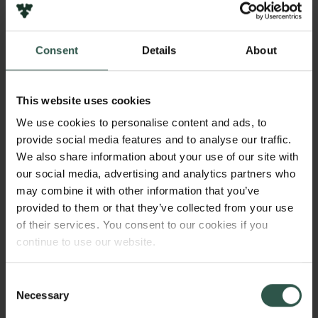
efterfølgende tilbringes i Danmark. Man kan dog
godt selv vælge at opholde sig udenlands gennem
hele perioden, ligesom der er mulighed for at sprede
Consent
Details
About
opholdet på to forskellige udenlandske institutioner.
Inden bevillingsperiodens start, skal ansøgere enten
This website uses cookies
have erhvervet en ph.d.-grad eller forvente at
We use cookies to personalise content and ads, to
erhverve ph.d.-graden. Da man skal kunne
provide social media features and to analyse our traffic.
dokumentere en på forhånd stærk tilknytning til
We also share information about your use of our site with
dansk forskning for at komme i betragtning til et
our social media, advertising and analytics partners who
Internationaliseringsstipendium, skal ph.d.-graden
may combine it with other information that you’ve
være opnået ved en dansk forskningsinstitution.
provided to them or that they’ve collected from your use
of their services. You consent to our cookies if you
Frist for indsendelse af ansøgninger er den 1. april
continue to use our website.
2026.
Consent
Necessary
Reintegrationsstipendier udbydes
Selection