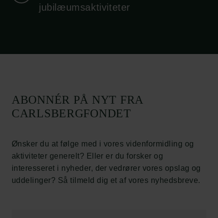
Job hos os
jubilæumsaktiviteter
Nyhedsbrev
Databeskyttelsespolitik
Politik for dataetik
Cookiepolitik
Whistleblowerordning
Carlsbergfamilien
ABONNÉR PÅ NYT FRA
Carlsbergfondet
CARLSBERGFONDET
Carlsberg Group
Carlsberg Laboratorium
Frederiksborg • Nationalhistorisk Museum
Ønsker du at følge med i vores videnformidling og
Tuborgfondet
aktiviteter generelt? Eller er du forsker og
Ny Carlsbergfondet
interesseret i nyheder, der vedrører vores opslag og
Ny Carlsberg Glyptotek
uddelinger? Så tilmeld dig et af vores nyhedsbreve.
Carlsbergfondet
H.C. Andersens Boulevard 35