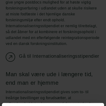
give yngre postdocs mulighed for at høste vigtig
forskningserfaring i udlandet uden at skulle risikere
at miste fodfæste i det hjemlige danske
forskningsmiljø efter endt ophold.
Internationaliseringsstipendiet er nemlig tilrettelagt,
så det åbner for at kombinere et forskningsophold i
udlandet med en efterfølgende reintegrationsperiode
ved en dansk forskningsinstitution.
Gå til Internationaliseringsstipendier
Man skal være ude i længere tid,
end man er hjemme
Internationaliseringsstipendiet gives som to- til
treårige bevillinger og forudsætter, at
udlandsopholdet er længere end den periode, der