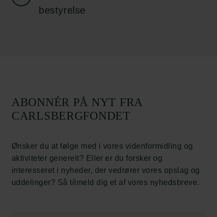
Job hos os
bestyrelse
Nyhedsbrev
Databeskyttelsespolitik
Politik for dataetik
Cookiepolitik
Whistleblowerordning
Carlsbergfamilien
ABONNÉR PÅ NYT FRA
Carlsbergfondet
CARLSBERGFONDET
Carlsberg Group
Carlsberg Laboratorium
Frederiksborg • Nationalhistorisk Museum
Ønsker du at følge med i vores videnformidling og
Tuborgfondet
aktiviteter generelt? Eller er du forsker og
Ny Carlsbergfondet
interesseret i nyheder, der vedrører vores opslag og
Ny Carlsberg Glyptotek
uddelinger? Så tilmeld dig et af vores nyhedsbreve.
Carlsbergfondet
H.C. Andersens Boulevard 35