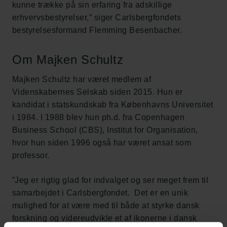
kunne trække på sin erfaring fra adskillige
erhvervsbestyrelser,” siger Carlsbergfondets
bestyrelsesformand Flemming Besenbacher.
Om Majken Schultz
Majken Schultz har været medlem af
Videnskabernes Selskab siden 2015. Hun er
kandidat i statskundskab fra Københavns Universitet
i 1984. I 1988 blev hun ph.d. fra Copenhagen
Business School (CBS), Institut for Organisation,
hvor hun siden 1996 også har været ansat som
professor.
”Jeg er rigtig glad for indvalget og ser meget frem til
samarbejdet i Carlsbergfondet. Det er en unik
mulighed for at være med til både at styrke dansk
forskning og videreudvikle et af ikonerne i dansk