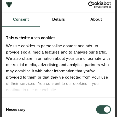
erhvervsliv, siger Majken Schultz.
Med afsæt i organisationsteori har Majken Schultz
Consent
Details
About
særligt bidraget til teoriudviklingen inden for kultur-
og identitetsbegrebet. Hun har i de senere år især
arbejdet med, hvordan organisationer udvælger og
This website uses cookies
anvender deres historie. Blandt andet har hun forsket
We use cookies to personalise content and ads, to
i, hvordan Carlsberg har brugt Semper Ardens-
provide social media features and to analyse our traffic.
begrebet og den historiske arv fra Bryggerne J.C. og
We also share information about your use of our site with
Carl Jacobsen. Senest har hun fokuseret på,
our social media, advertising and analytics partners who
hvordan Carlsberg har koblet historien sammen med
may combine it with other information that you’ve
innovationer for en mere bæredygtig fremtid.
provided to them or that they’ve collected from your use
of their services. You consent to our cookies if you
Majken Schultz har stor erfaring fra en række
continue to use our website.
bestyrelser, herunder Bang & Olufsen, Danish Crown
og Realdania. Desuden er hun stiftende medlem af
Consent
Bestyrelsesforeningen og underviser på CBS’s
Necessary
Selection
bestyrelsesuddannelser.