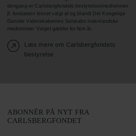
dengang er Carlsbergfondets bestyrelsesmedlemmer
jf. fundatsen blevet valgt af og blandt Det Kongelige
Danske Videnskabernes Selskabs indenlandske
medlemmer. Valget gælder for fem år.
Links
Læs mere om Carlsbergfondets
Pressekontakt
Job hos os
bestyrelse
Nyhedsbrev
Databeskyttelsespolitik
Politik for dataetik
Cookiepolitik
Whistleblowerordning
Carlsbergfamilien
ABONNÉR PÅ NYT FRA
Carlsbergfondet
CARLSBERGFONDET
Carlsberg Group
Carlsberg Laboratorium