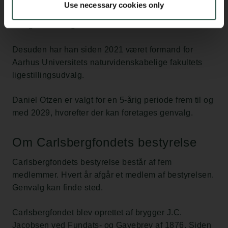
Use necessary cookies only
for Naturvidenskab. Han har således medvirket i
mange forskellige internationale bedømmelser.
Desuden har han siden 2021 været formand for
Aarhus Universitets naturvidenskabelige fakultets
ligestillingsudvalg.
Daniel Otzen er valgt for en 5-årig periode frem til og
med 2029, hvorefter der kan foretages genvalg.
Om Carlsbergfondets bestyrelse
Carlsbergfondets bestyrelse består af fem
medlemmer. Hvert år afgår et medlem af bestyrelsen.
Genvalg kan finde sted.
Carlsbergfondet blev oprettet af brygger J.C.
Jacobsen ved Fundats- og Gavebrev af 1876. Siden