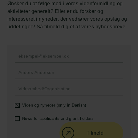
Frederiksborg • Nationalhistorisk Museum
Ønsker du at følge med i vores videnformidling og
Tuborgfondet
aktiviteter generelt? Eller er du forsker og
Ny Carlsbergfondet
interesseret i nyheder, der vedrører vores opslag og
Ny Carlsberg Glyptotek
uddelinger? Så tilmeld dig et af vores nyhedsbreve.
Carlsbergfondet
H.C. Andersens Boulevard 35
1553 København V
+45 33 43 53 63
info@carlsbergfoundation.dk
CVR: 60223513
Bevillingsadministrationen:
Viden og nyheder (only in Danish)
cfgrant@carlsbergfoundation.dk
News for applicants and grant holders
Tilmeld