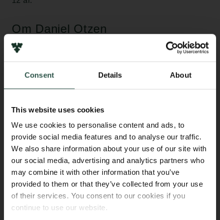
12 år.”
Om Daniel Otzen
Daniel Otzen har siden 2007 været professor i
nanobioteknologi ved Interdisciplinært Nanoscience
Center (iNANO) på Aarhus Universitet. Han er
Consent
Details
About
uddannet cand.scient. i kemi og molekylærbiologi på
Aarhus Universitet og har en ph.d.-grad fra
University of Cambridge.
This website uses cookies
We use cookies to personalise content and ads, to
”Jeg er meget glad og beæret over at være valgt ind i
provide social media features and to analyse our traffic.
Carlsbergfondets bestyrelse. Carlsbergfondet er
We also share information about your use of our site with
Danmarks ældste erhvervsdrivende fond med en
our social media, advertising and analytics partners who
enestående rolle i dansk forskning og kulturliv. I kraft
may combine it with other information that you’ve
af sin historie og sin struktur er fondet umiskendeligt
provided to them or that they’ve collected from your use
dansk, men har samtidig stor international
of their services. You consent to our cookies if you
gennemslagskraft og agerer på mange måder som
continue to use our website.
globalt forbillede. At blive medlem af fondets