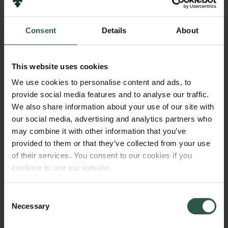
budbringermolekyler, som laver de enzymer og
proteiner, der skal til for at skabe en funktionel celle.
Jesper Qualmann Svejstrups arbejde har
Consent
Details
About
transformeret vores indsigt i den transskriptionelle
regulering, og hvordan den spiller sammen med
reparation af beskadiget DNA og dermed forbundne
This website uses cookies
menneskelige sygdomme. Han har opdaget, at celler
We use cookies to personalise content and ads, to
konstant er udsat for transskriptionel belastning.
provide social media features and to analyse our traffic.
We also share information about your use of our site with
Og han har afdækket de molekylære aktører, der
our social media, advertising and analytics partners who
mindsker dette problem, så der dannes funktionelle
may combine it with other information that you’ve
proteiner, og vi undgår den genetiske ustabilitet, der
provided to them or that they’ve collected from your use
kan føre til kræft. Han har også ydet afgørende
of their services. You consent to our cookies if you
bidrag til forståelsen af, hvordan vores celler
continue to use our website.
reparerer DNA-skader fra uv-stråling. Hans forskning
har afdækket en molekylær "sidste udvej", der sørger
Consent
for reparation af DNA i transskriberede gener, når alt
Necessary
Selection
andet har slået fejl. For nylig har han leveret