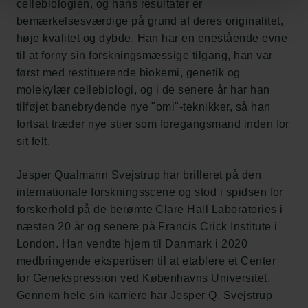
cellebiologien, og hans resultater er
Nyhedsbrev
bemærkelsesværdige på grund af deres originalitet,
Databeskyttelsespolitik
Politik for dataetik
høje kvalitet og dybde. Han har en enestående evne
Cookiepolitik
til at forny sin forskningsmæssige tilgang, han var
Whistleblowerordning
først med restituerende biokemi, genetik og
molekylær cellebiologi, og i de senere år har han
tilføjet banebrydende nye "omi"-teknikker, så han
Carlsbergfamilien
fortsat træder nye stier som foregangsmand inden for
Carlsbergfondet
sit felt.
Carlsberg Group
Carlsberg Laboratorium
Jesper Qualmann Svejstrup har brilleret på den
Frederiksborg • Nationalhistorisk Museum
internationale forskningsscene og stod i spidsen for
Tuborgfondet
forskerhold på de berømte Clare Hall Laboratories i
Ny Carlsbergfondet
næsten 20 år og senere på Francis Crick Institute i
Ny Carlsberg Glyptotek
London. Han vendte hjem til Danmark i 2020
medbringende ekspertisen til at etablere et Center
Carlsbergfondet
for Genekspression ved Københavns Universitet.
H.C. Andersens Boulevard 35
Gennem hele sin karriere har Jesper Q. Svejstrup
1553 København V