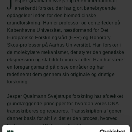
J
esper Qualmann Svejstrup er en internationalt
anerkendt forsker, der har gjort banebrydende
opdagelser inden for den biomedicinske
grundforskning. Han er professor og centerleder på
Københavns Universitet, næstformand for Det
Europæiske Forskningsråd (EFR) og Honorary
Skou-professor på Aarhus Universitet. Han forsker i
de molekylære mekanismer, der styrer den genetiske
ekspression og stabilitet i vores celler. Han har været
en foregangsmand på disse områder og har
redefineret dem gennem sin originale og dristige
forskning.
Jesper Qualmann Svejstrups forskning har afdækket
grundlæggende principper for, hvordan vores DNA
transskriberes og repareres. Transskription af gener
danner basis for alt liv; det er den proces, hvorved
koderne i vores DNA omsættes til