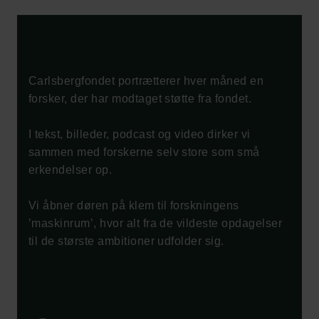
Carlsbergfondet
Carlsberg Group
Carlsberg Laboratorium
Frederiksborg • Nationalhistorisk Museum
Carlsbergfondet portrætterer hver måned en
Tuborgfondet
forsker, der har modtaget støtte fra fondet.
Ny Carlsbergfondet
Ny Carlsberg Glyptotek
I tekst, billeder, podcast og video dirker vi
sammen med forskerne selv store som små
Carlsbergfondet
erkendelser op.
H.C. Andersens Boulevard 35
1553 København V
Vi åbner døren på klem til forskningens
’maskinrum’, hvor alt fra de vildeste opdagelser
+45 33 43 53 63
til de største ambitioner udfolder sig.
info@carlsbergfoundation.dk
CVR: 60223513
Bevillingsadministrationen: