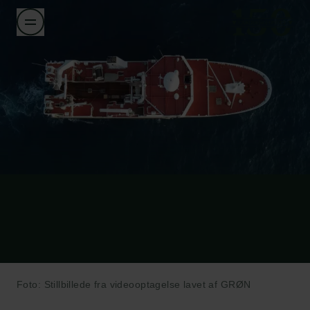
Foto: Stillbillede fra videooptagelse lavet af GRØN