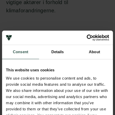
vigtige aktører i forhold til
klimaforandringerne.
Disse udforsker de konkret ved hjælp af
borekerneprøver fra havbunden, som blev indsamlet
på et togt i sommeren 2021. Gennem analyser i
Consent
Details
About
laboratoriet kan forskerne datere kernerne og
analysere det dna, der stadig er inde i de levende
This website uses cookies
organismer.
We use cookies to personalise content and ads, to
Formålet er at finde frem til, hvilke typer organismer,
provide social media features and to analyse our traffic.
der var i havet dengang, hvor den del af havkernen
We also share information about your use of our site with
blev dannet. Ifølge Katherine Richardson er naturens
our social media, advertising and analytics partners who
reaktion på klimaforandringer den samme uanset om
may combine it with other information that you’ve
forandringerne er menneskeskabte eller naturskabte.
provided to them or that they’ve collected from your use