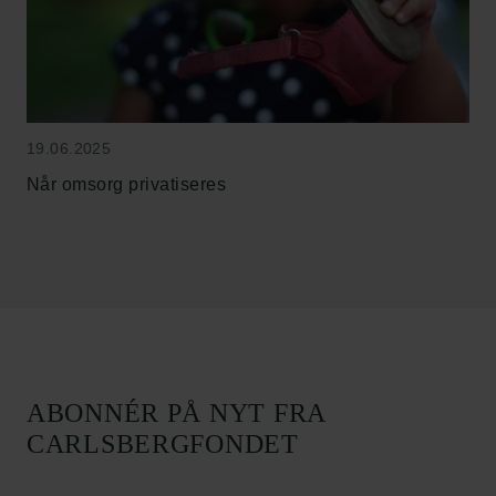
Links
19.06.2025
Pressekontakt
Når omsorg privatiseres
Job hos os
Nyhedsbrev
Databeskyttelsespolitik
Politik for dataetik
Cookiepolitik
Whistleblowerordning
Carlsbergfamilien
ABONNÉR PÅ NYT FRA
Carlsbergfondet
CARLSBERGFONDET
Carlsberg Group
Carlsberg Laboratorium