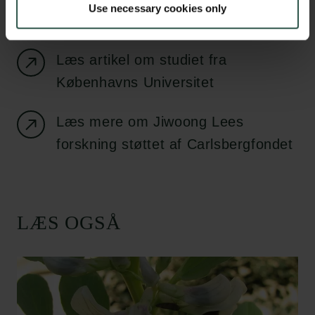
Use necessary cookies only
tidsskriftet Science Advances
Læs artikel om studiet fra
Københavns Universitet
Læs mere om Jiwoong Lees
forskning støttet af Carlsbergfondet
LÆS OGSÅ