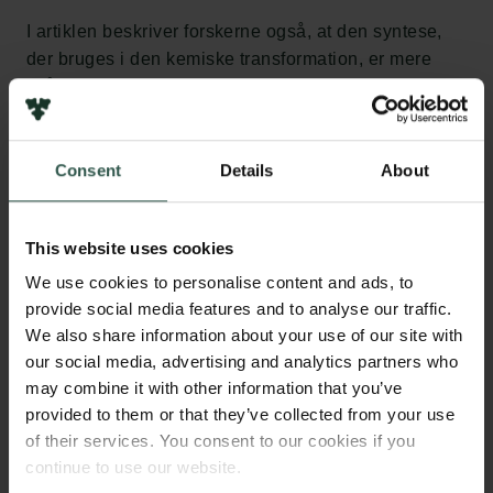
I artiklen beskriver forskerne også, at den syntese,
der bruges i den kemiske transformation, er mere
skånsom end den, der benyttes ved andre materialer
anvendt til CO
-fangst. Det skyldes, at syntesen kan
2
laves ved stuetemperatur. Desuden har syntesen
den fordel, at den gør det lettere at skalere
Consent
Details
About
teknologien op til industriel brug.
This website uses cookies
”En af de virkelig imponerende ting ved det her
materiale er, at det bevarer sin effektivitet i lang tid.
We use cookies to personalise content and ads, to
Samtidig er det fleksibelt. Det fungerer effektivt fra
provide social media features and to analyse our traffic.
almindelig stuetemperatur og op til 150 grader
We also share information about your use of our site with
Celsius, hvilket gør det meget brugbart. Tolerancen
our social media, advertising and analytics partners who
for de høje temperaturer gør det blandt andet muligt
may combine it with other information that you’ve
provided to them or that they’ve collected from your use
at bruge materialet for enden af industrielle anlæg,
of their services. You consent to our cookies if you
hvor udstødningen typisk er varm,” siger
continue to use our website.
ansvarshavende forfatter, forskningsleder og lektor