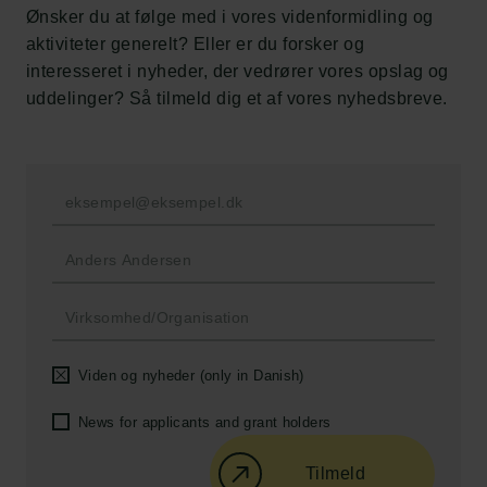
Frederiksborg • Nationalhistorisk Museum
Ønsker du at følge med i vores videnformidling og
Tuborgfondet
aktiviteter generelt? Eller er du forsker og
Ny Carlsbergfondet
interesseret i nyheder, der vedrører vores opslag og
Ny Carlsberg Glyptotek
uddelinger? Så tilmeld dig et af vores nyhedsbreve.
Carlsbergfondet
H.C. Andersens Boulevard 35
1553 København V
+45 33 43 53 63
info@carlsbergfoundation.dk
CVR: 60223513
Bevillingsadministrationen:
Viden og nyheder (only in Danish)
cfgrant@carlsbergfoundation.dk
News for applicants and grant holders
Tilmeld