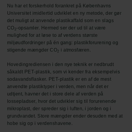
Nu har et forskerhold forankret på Københavns
Universitet imidlertid udviklet en ny metode, der gør
det muligt at anvende plastikaffald som en slags
CO
-opsamler. Hermed ser der ud til at være
2
mulighed for at løse to af verdens største
miljøudfordringer på én gang: plastikforurening og
stigende mængder CO
i atmosfæren.
2
Hovedingrediensen i den nye teknik er nedbrudt
såkaldt PET-plastik, som vi kender fra eksempelvis
sodavandsflasker. PET-plastik er en af de mest
anvendte plastiktyper i verden, men når det er
udtjent, havner det i store dele af verden på
lossepladser, hvor det udvikler sig til forurenende
mikroplast, der spreder sig i luften, i jorden og i
grundvandet. Store mængder ender desuden med at
hobe sig op i verdenshavene.