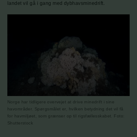
landet vil gå i gang med dybhavsminedrift.
Norge har tidligere overvejet at drive minedrift i sine
havområder. Spørgsmålet er, hvilken betydning det vil få
for havmiljøet, som grænser op til rigsfællesskabet. Foto:
Shutterstock