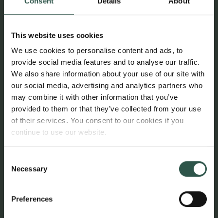
Consent
Details
About
Den grønne energiomstilling er afhængig af
en række mineraler.
This website uses cookies
Mineralerne bruges for eksempel til at
We use cookies to personalise content and ads, to
fremstille stærke magneter, som er
provide social media features and to analyse our traffic.
essentielle i blandt andet vindmøller, og til
We also share information about your use of our site with
batterier i elbiler, mobiltelefoner mv.
our social media, advertising and analytics partners who
may combine it with other information that you’ve
Kobolt, kobber og mangan er blot nogle af
provided to them or that they’ve collected from your use
disse mineraler. Da det også er nogle af de
of their services. You consent to our cookies if you
mineraler, som findes i dybhavet, driver den
continue to use our website.
stigende efterspørgsel til omstillingen
interessen i at udvinde dem i havet.
Consent
Necessary
Selection
Kilde: International Seabed Authority
Preferences