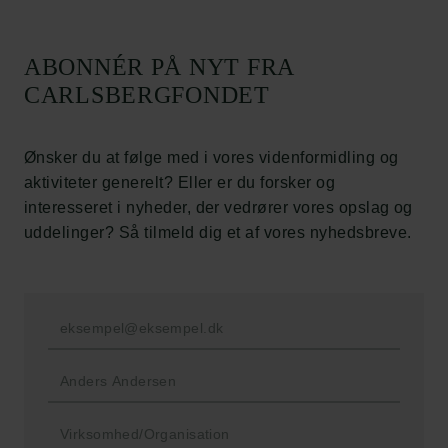
Carlsbergfamilien
ABONNÉR PÅ NYT FRA
Carlsbergfondet
CARLSBERGFONDET
Carlsberg Group
Carlsberg Laboratorium
Frederiksborg • Nationalhistorisk Museum
Ønsker du at følge med i vores videnformidling og
Tuborgfondet
aktiviteter generelt? Eller er du forsker og
Ny Carlsbergfondet
interesseret i nyheder, der vedrører vores opslag og
Ny Carlsberg Glyptotek
uddelinger? Så tilmeld dig et af vores nyhedsbreve.
Carlsbergfondet
H.C. Andersens Boulevard 35
1553 København V
+45 33 43 53 63
info@carlsbergfoundation.dk
CVR: 60223513