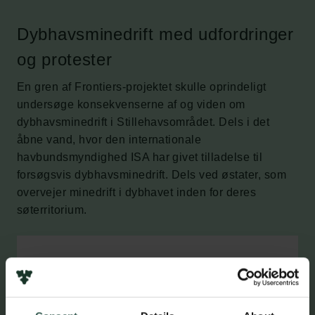
Dybhavsminedrift med udfordringer
og protester
En gren af Frontiers-projektet skulle oprindeligt
undersøge konsekvenserne af og viden om
dybhavsminedrift i Stillehavsområdet. Dels i det
åbne vand, hvor den internationale
havbundsmyndighed ISA har givet tilladelse til
forsøgsvis dybhavsminedrift. Dels ved østater, som
overvejer minedrift i dybhavet inden for deres
søterritorium.
GRØN OMSTILLING OG
KRITISKE MINERALER