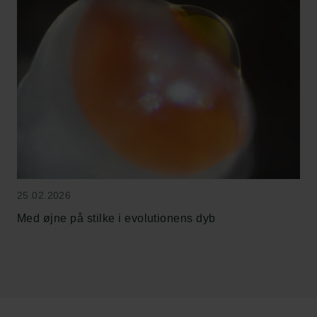
Links
25.02.2026
Pressekontakt
Med øjne på stilke i evolutionens dyb
Job hos os
Nyhedsbrev
Databeskyttelsespolitik
Politik for dataetik
Cookiepolitik
Whistleblowerordning