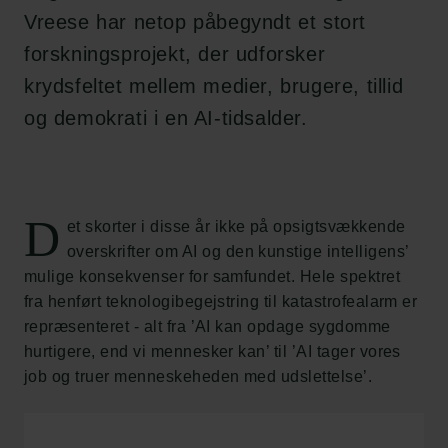
Vreese har netop påbegyndt et stort
forskningsprojekt, der udforsker
krydsfeltet mellem medier, brugere, tillid
og demokrati i en AI-tidsalder.
D
et skorter i disse år ikke på opsigtsvækkende
overskrifter om AI og den kunstige intelligens’
mulige konsekvenser for samfundet. Hele spektret
fra henført teknologibegejstring til katastrofealarm er
repræsenteret - alt fra ’AI kan opdage sygdomme
hurtigere, end vi mennesker kan’ til ’AI tager vores
job og truer menneskeheden med udslettelse’.