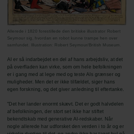
Allerede i 1820 forestillede den britiske illustrator Robert
Seymour sig, hvordan en robot kunne trampe hen over
samfundet. Illustration: Robert Seymour/British Museum.
AI er så indarbejdet en del af hans arbejdsliv, at det
på overfladen kan virke, som om hele befolkningen
er i gang med at lege med og teste AIs grænser og
muligheder. Men det er ikke tilfældet, siger hans
egen forskning, og det giver anledning til eftertanke.
”Det her lander enormt skævt. Det er godt halvdelen
af befolkningen, der stort set ikke har stiftet
bekendtskab med generative AI-redskaber. Når
nogle allerede har udforsket den verden i to år og er
virkelig dygtige til det, og andre ikke har taget hul på