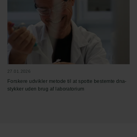
27.01.2026
Links
Forskere udvikler metode til at spotte bestemte dna-
Pressekontakt
stykker uden brug af laboratorium
Job hos os
Nyhedsbrev
Databeskyttelsespolitik
Politik for dataetik
Cookiepolitik
Whistleblowerordning