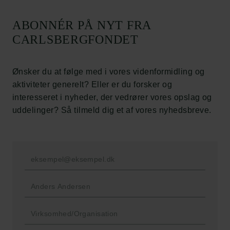
Carlsbergfamilien
ABONNÉR PÅ NYT FRA
Carlsbergfondet
CARLSBERGFONDET
Carlsberg Group
Carlsberg Laboratorium
Frederiksborg • Nationalhistorisk Museum
Ønsker du at følge med i vores videnformidling og
Tuborgfondet
aktiviteter generelt? Eller er du forsker og
Ny Carlsbergfondet
interesseret i nyheder, der vedrører vores opslag og
Ny Carlsberg Glyptotek
uddelinger? Så tilmeld dig et af vores nyhedsbreve.
Carlsbergfondet
H.C. Andersens Boulevard 35
1553 København V
+45 33 43 53 63
info@carlsbergfoundation.dk
CVR: 60223513