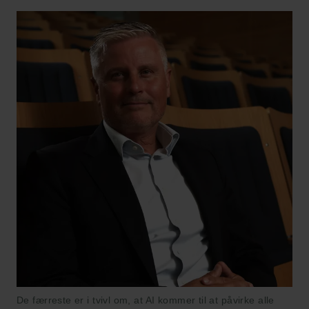
De færreste er i tvivl om, at AI kommer til at påvirke alle