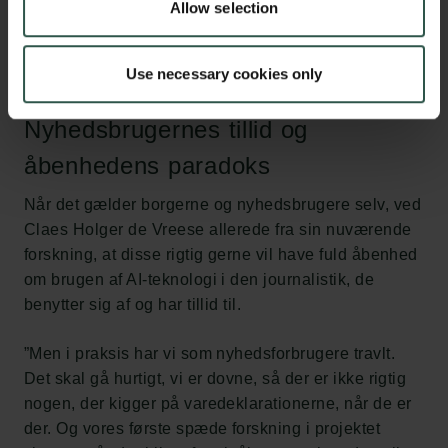
igen en infrastruktur online, hvortil folk kan
Allow selection
donere deres filer til forskningsbrug.
Use necessary cookies only
Nyhedsbrugernes tillid og
åbenhedens paradoks
Når det gælder borgerne og nyhedsbrugere selv, ved
Claes Holger de Vreese allerede fra sin nuværende
forskning, at disse rigtig gerne vil have fuld åbenhed
om brugen af AI-teknologi i den journalistik, de
benytter sig af og har tillid til.
”Men i praksis har vi som nyhedsforbrugere travlt.
Det skal gå hurtigt, vi er dovne, så der er ikke rigtig
nogen, der kigger på varedeklarationerne, når de er
der. Og vores første spæde forskning i projektet