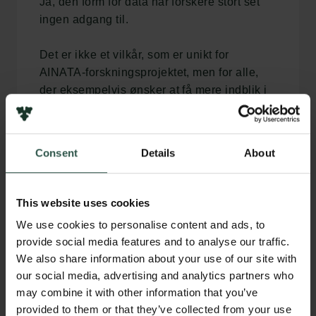
Ja, den form for data har forskere stort set
ingen adgang til.
Det er ikke et vilkår, som er unikt for
AINATA-forskningsprojektet, men for alle,
der eksempelvis ønsker at få mere indblik i
hvorfor bestemte politiske budskaber dukker
op i ens feed.
Consent
Details
About
”Det er jo næsten helt grotesk, at der er
kommet institutioner i vores samfund og
vores demokrati, som er så centrale og så
This website uses cookies
magtfulde, men hvor vi ved meget lidt om,
We use cookies to personalise content and ads, to
hvordan de fungerer og opererer,”
provide social media features and to analyse our traffic.
understreger Claes Holger de Vreese.
We also share information about your use of our site with
our social media, advertising and analytics partners who
I efteråret 2025 trådte EU’s Dataforordning
may combine it with other information that you’ve
om fair adgang til data i kraft. I teorien kan
provided to them or that they’ve collected from your use