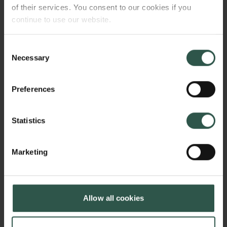
for eksempel forskere fremover anmode om
of their services. You consent to our cookies if you
data, hvis de har et argument for at ville
continue to use our website.
undersøge noget på platformene, som ifølge
dem udgør en samfundsmæssig risiko. Nu
Consent
må det komme an på en prøve.
Necessary
Selection
”Den åbner for en meget snørklet og teknisk
Preferences
måde at få adgang til data på. Og er trods alt
bedre end den dataadgang, vi har i dag,”
siger Claes Holger de Vreese.
Statistics
I tidligere studier har han gjort brug af en
Marketing
GDPR-forordning. Den giver den enkelte ret
til at få udleveret alle data, som platformene
har om en. Forskerne beder så den enkelte
om at donere for eksempel alt det, de har set
Allow all cookies
i deres feed, som handler om politik, inden
for de seneste 12 måneder. Det kræver så