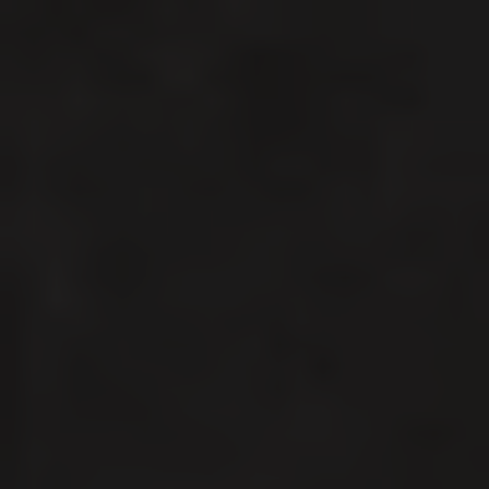
Links
Pressekontakt
Job hos os
Nyhedsbrev
Databeskyttelsespolitik
Politik for dataetik
Cookiepolitik
Whistleblowerordning
Carlsbergfamilien