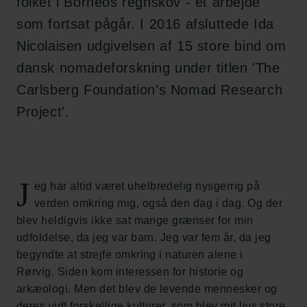
folket i Borneos regnskov - et arbejde
som fortsat pågår. I 2016 afsluttede Ida
Nicolaisen udgivelsen af 15 store bind om
dansk nomadeforskning under titlen 'The
Carlsberg Foundation's Nomad Research
Project'.
J
eg har altid været uhelbredelig nysgerrig på
verden omkring mig, også den dag i dag. Og der
blev heldigvis ikke sat mange grænser for min
udfoldelse, da jeg var barn. Jeg var fem år, da jeg
begyndte at strejfe omkring i naturen alene i
Rørvig. Siden kom interessen for historie og
arkæologi. Men det blev de levende mennesker og
deres vidt forskellige kulturer, som blev mit livs store