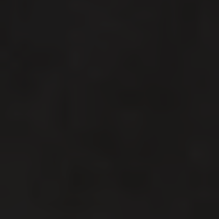
Carlsbergfondet
Carlsberg Group
Carlsberg Laboratorium
Frederiksborg • Nationalhistorisk Museum
Tuborgfondet
Ny Carlsbergfondet
Ny Carlsberg Glyptotek
Carlsbergfondet
H.C. Andersens Boulevard 35
1553 København V
+45 33 43 53 63
info@carlsbergfoundation.dk
CVR: 60223513
Bevillingsadministrationen: