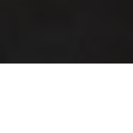
cfgrant@carlsbergfoundation.dk
Følg os