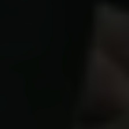
Carlsberg Laboratorium
Frederiksborg • Nationalhistorisk Museum
Tuborgfondet
Ny Carlsbergfondet
Ny Carlsberg Glyptotek
Carlsbergfondet
H.C. Andersens Boulevard 35
1553 København V
+45 33 43 53 63
info@carlsbergfoundation.dk
CVR: 60223513
Bevillingsadministrationen:
cfgrant@carlsbergfoundation.dk