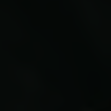
Links
Pressekontakt
Job hos os
Nyhedsbrev
Databeskyttelsespolitik
Politik for dataetik
Cookiepolitik
Whistleblowerordning
Carlsbergfamilien
Carlsbergfondet
Carlsberg Group