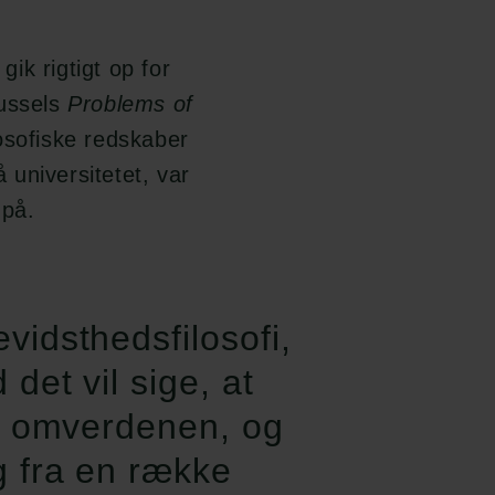
gik rigtigt op for
Russels
Problems of
osofiske redskaber
å universitetet, var
 på.
idsthedsfilosofi,
det vil sige, at
i omverdenen, og
g fra en række