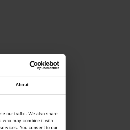
kerbane blev
a, Los Angeles
t forskning kom ind
About
g var vant til på
sum arbejdede vi
 spørgsmål. Det var
se our traffic. We also share
 temmelig hårdt det
ers who may combine it with
 services. You consent to our