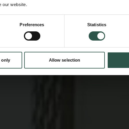
e our website.
Det endte med, at jeg blev tilbudt at blive og
på UCLA. Jeg var jo kun bachelor, da jeg fik t
Preferences
Statistics
skulle efter gængs amerikansk praksis først i
programme og tage en master og så derefte
ph.d.
 only
Allow selection