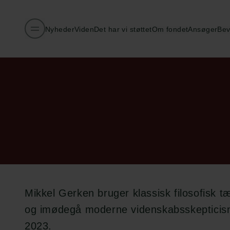
Nyheder
Viden
Det har vi støttet
Om fondet
Ansøger
Bev
Mikkel Gerken bruger klassisk filosofisk tæ
og imødegå moderne videnskabsskeptici
2023.