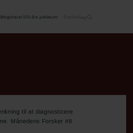
illingshaver
150-års jubilæum
English
Søg
nkning til at diagnosticere
sme. Månedens Forsker #8