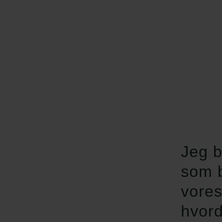
Jeg b
som b
vores
hvord