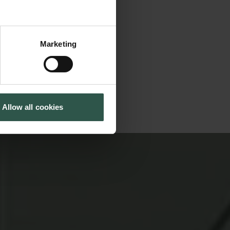
 tage en ph.d.-grad
ilbuddet, så jeg
Marketing
nd i et graduate
r i gang med min
Allow all cookies