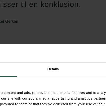
sser til en konklusion.
kel Gerken
Det var nok i mit tredje studieår, at min fors
udstukket. Jeg tog til University of Californi
(UCLA) på udveksling, og jeg oplevede her, a
Details
i klasselokalet på en helt anden måde, end je
Københavns Universitet. Udover at læse pen
sammen med forskere på aktuelle filosofiske
e content and ads, to provide social media features and to analy
meget inspirerende og sjovt, så jeg knoklede
 our site with our social media, advertising and analytics partn
år.
 provided to them or that they’ve collected from your use of their