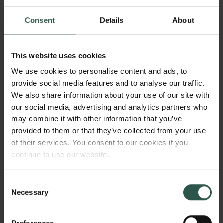
At vide præcis, hvordan vores hjerne reagerer på
Consent
Details
About
musik, kan bidrage til en større generel forståelse af
hjernens kognitive funktioner, mener forskerne bag
studiet.
This website uses cookies
Ifølge Leonardo Bonetti giver forskningen en mere
We use cookies to personalise content and ads, to
detaljeret indsigt i hjernens evne til at bearbejde og
provide social media features and to analyse our traffic.
forudsige musik. Det kan eksempelvis lede til nye
We also share information about your use of our site with
our social media, advertising and analytics partners who
måder at forske i, hvordan en sygdom som demens
may combine it with other information that you’ve
påvirker vores kognitive evner over tid. Måske kan
provided to them or that they’ve collected from your use
en bedre forståelse af, hvad der sker, når vi lytter til
of their services. You consent to our cookies if you
en barndomsklassiker, måske endda hjælpe
continue to use our website.
forskerne med at opdage demens i fremtiden.
Eksempelvis gennem udviklingen af nye
Consent
Necessary
Selection
screeningsværktøjer til at opdage den individuelle
risiko for at udvikle demens.
Preferences