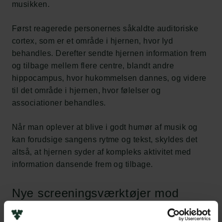
musikken.
Først reagerede personernes såkaldte auditoriske
cortex, som er et område i hjernen, hvor lyd
behandles. Derefter sendte hjernen information frem
og tilbage mellem flere centre, blandt andre
hippocampus, hvor hukommelsen dannes, og videre
til det område i hjernen, hvor følelser og
associationer behandles.
Når man oplever at blive i godt humør af musik og
kan forudsige sangens rytme og tekst, skyldes det
altså, at hjernen syder af kompleks aktivitet med
information dansende frem og tilbage.
Nye screeningsværktøjer mod
demens?