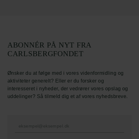
Politik for dataetik
Cookiepolitik
Whistleblowerordning
Carlsbergfamilien
ABONNÉR PÅ NYT FRA
Carlsbergfondet
CARLSBERGFONDET
Carlsberg Group
Carlsberg Laboratorium
Frederiksborg • Nationalhistorisk Museum
Ønsker du at følge med i vores videnformidling og
Tuborgfondet
aktiviteter generelt? Eller er du forsker og
Ny Carlsbergfondet
interesseret i nyheder, der vedrører vores opslag og
Ny Carlsberg Glyptotek
uddelinger? Så tilmeld dig et af vores nyhedsbreve.
Carlsbergfondet
H.C. Andersens Boulevard 35
1553 København V