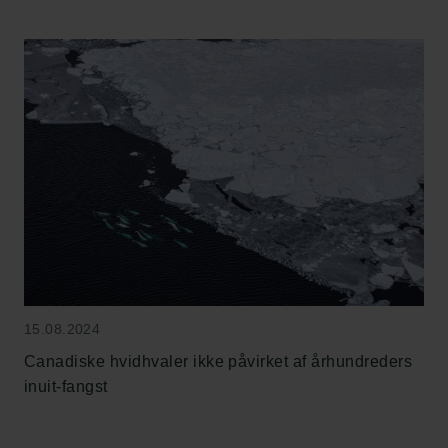
15.08.2024
Links
Canadiske hvidhvaler ikke påvirket af århundreders
Pressekontakt
inuit-fangst
Job hos os
Nyhedsbrev
Databeskyttelsespolitik