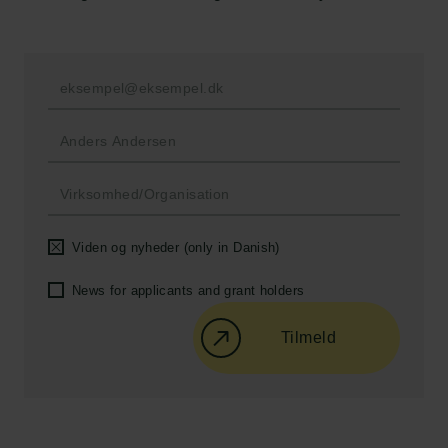
Carlsbergfondet
H.C. Andersens Boulevard 35
1553 København V
+45 33 43 53 63
info@carlsbergfoundation.dk
CVR: 60223513
Bevillingsadministrationen:
Viden og nyheder (only in Danish)
cfgrant@carlsbergfoundation.dk
News for applicants and grant holders
Tilmeld
Følg os