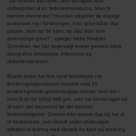
”Så hvordan kan dyret, som betragtes som
indbegrebet af en fødevareressource, blive til
næsten-menneske? Hvordan udspiller de daglige
praksisser sig i forskningen, hvor grise både skal
passes, som var de børn, og slås ihjel som
almindelige grise?”, spørger Mette Nordahl
Svendsen, der har undersøgt emnet gennem både
etnografisk feltarbejde, interviews og
dokumentanalyse.
Blandt andet har hun lavet feltarbejde i et
forskningslaboratorium forsynet med 25
kuvøselignende gennemsigtige kasser, hvor der i
hver lå en for tidligt født gris, som var blevet taget ud
af soen ved kejsersnit før det normale
fødselstidspunkt. Grisene blev passet dag og nat af
et forskerteam, som blandt andet undersøgte
effekten af fodring med råmælk fra køer på modning