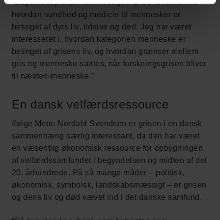
”Bogen udspringer af en nysgerrighed for at forstå,
hvordan sundhed og medicin til mennesker er
betinget af dyrs liv, lidelse og død. Jeg har været
interesseret i, hvordan kategorien menneske er
betinget af grisens liv, og hvordan grænser mellem
gris og menneske sættes, når forskningsgrisen bliver
til næsten-menneske.”
En dansk velfærdsressource
Ifølge Mette Nordahl Svendsen er grisen i en dansk
sammenhæng særlig interessant, da den har været
en væsentlig økonomisk ressource for opbygningen
af velfærdssamfundet i begyndelsen og midten af det
20. århundrede. På så mange måder – politisk,
økonomisk, symbolsk, landskabsmæssigt – er grisen
og dens liv og død vævet ind i det danske samfund.