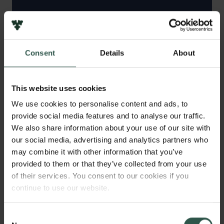
Consent
Details
About
This website uses cookies
Bogen Near Human - Border Zones of Species, Life, and
We use cookies to personalise content and ads, to
Belonging giver et bud på, hvad det vil sige at være og ikke
være et menneske og have leveværd.
provide social media features and to analyse our traffic.
We also share information about your use of our site with
our social media, advertising and analytics partners who
Grisen i barnet, barnet i grisen
may combine it with other information that you’ve
Konkret har Mette Nordahl Svendsen undersøgt,
provided to them or that they’ve collected from your use
of their services. You consent to our cookies if you
hvordan for tidligt fødte grise bliver til næsten-
continue to use our website.
mennesker i et dansk forskningslaboratorium. Og
hvordan for tidligt fødte børns leveværd og
menneskelighed bliver genstand for forhandling i en
Consent