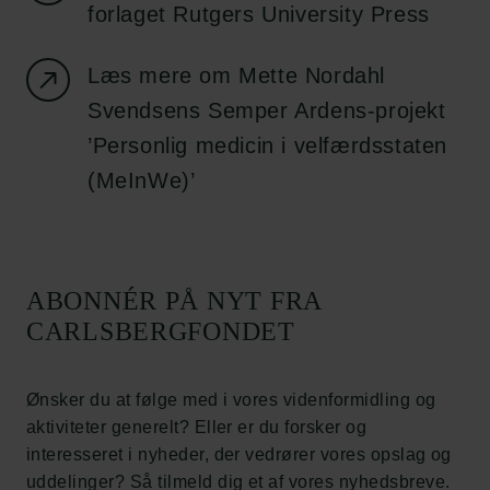
forlaget Rutgers University Press
Links
Pressekontakt
Læs mere om Mette Nordahl
Job hos os
Svendsens Semper Ardens-projekt
Nyhedsbrev
Databeskyttelsespolitik
’Personlig medicin i velfærdsstaten
Politik for dataetik
(MeInWe)’
Cookiepolitik
Whistleblowerordning
Carlsbergfamilien
ABONNÉR PÅ NYT FRA
Carlsbergfondet
CARLSBERGFONDET
Carlsberg Group
Carlsberg Laboratorium
Frederiksborg • Nationalhistorisk Museum
Ønsker du at følge med i vores videnformidling og
Tuborgfondet
aktiviteter generelt? Eller er du forsker og
Ny Carlsbergfondet
interesseret i nyheder, der vedrører vores opslag og
Ny Carlsberg Glyptotek
uddelinger? Så tilmeld dig et af vores nyhedsbreve.