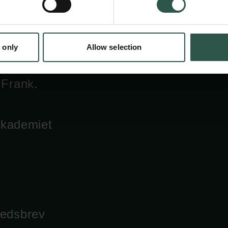
s mest
 only
Allow selection
 2026 er
 Frank.
 Akademiet
hedsbrev