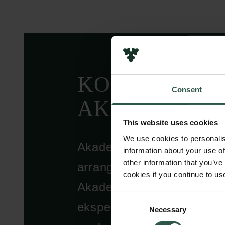
KOM MED TI
Consent
AKADEMIET 
This website uses cookies
We use cookies to personalis
Akademiet LIVE er en ny
information about your use of
other information that you’ve
arrangementsrække på Ca
cookies if you continue to us
Akademi, der inviterer for
Consent
eksperter til at levere inds
Necessary
Selection