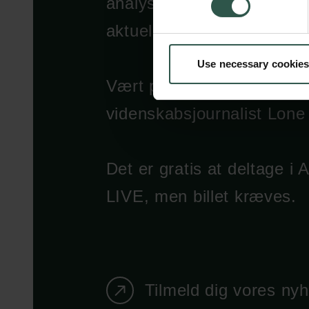
analyser af nogle af tiden
aktuelle emner.
Use necessary cookies
Vært på Akademiet LIVE i
videnskabsjournalist Lone
Det er gratis at deltage i
LIVE, men billet kræves.
Tilmeld dig vores ny