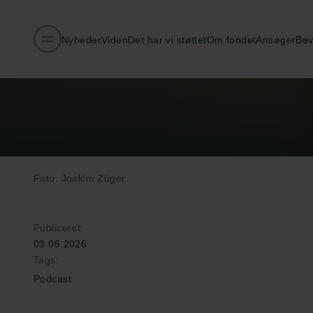
Nyheder
Viden
Det har vi støttet
Om fondet
Ansøger
Bev
Foto: Joakim Züger
Publiceret:
03.06.2026
Tags:
Podcast