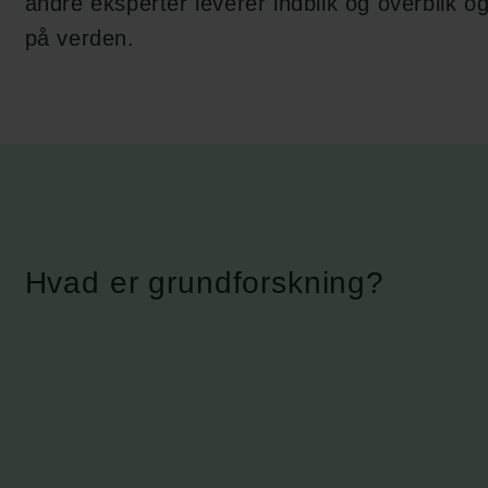
andre eksperter leverer indblik og overblik o
på verden.
Hvad er grundforskning?