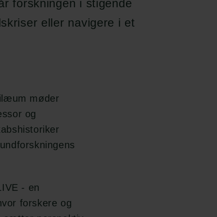
år forskningen i stigende
kriser eller navigere i et
ubilæum møder
essor og
abshistoriker
grundforskningens
LIVE - en
vor forskere og