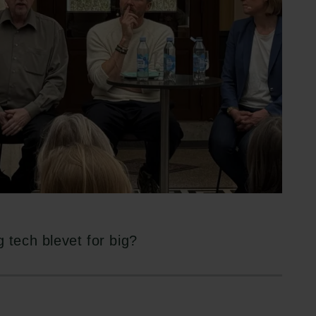
 tech blevet for big?
Links
Carlsbergfamilien
Pressekontakt
Carlsbergfondet