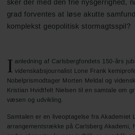
sker der med den frie nysgerrighed, n
grad forventes at løse akutte samfunds
komplekst geopolitisk stormagtsspil?
I
anledning af Carlsbergfondets 150-års j
videnskabsjournalist Lone Frank kemiprof
Nobelprismodtager Morten Meldal og vidensk
Kristian Hvidtfelt Nielsen til en samtale om 
væsen og udvikling.
Samtalen er en liveoptagelse fra Akademiet 
arrangementsrække på Carlsberg Akademi, h