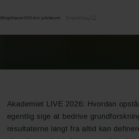
illingshaver
150-års jubilæum
English
Søg
Akademiet LIVE 2026: Hvordan opstår
egentlig sige at bedrive grundforskni
resultaterne langt fra altid kan defin