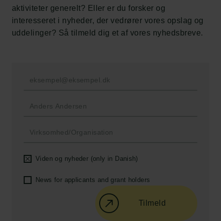
Tuborgfondet
aktiviteter generelt? Eller er du forsker og
Ny Carlsbergfondet
interesseret i nyheder, der vedrører vores opslag og
Ny Carlsberg Glyptotek
uddelinger? Så tilmeld dig et af vores nyhedsbreve.
Carlsbergfondet
H.C. Andersens Boulevard 35
1553 København V
+45 33 43 53 63
info@carlsbergfoundation.dk
CVR: 60223513
Bevillingsadministrationen:
Viden og nyheder (only in Danish)
cfgrant@carlsbergfoundation.dk
News for applicants and grant holders
Tilmeld