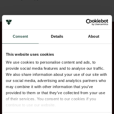
Consent
Details
About
PODCAST
This website uses cookies
We use cookies to personalise content and ads, to
Live-interviews med modtagerne af
provide social media features and to analyse our traffic.
We also share information about your use of our site with
Carlsbergfondets Forskningspriser
our social media, advertising and analytics partners who
2024
may combine it with other information that you’ve
provided to them or that they’ve collected from your use
of their services. You consent to our cookies if you
continue to use our website.