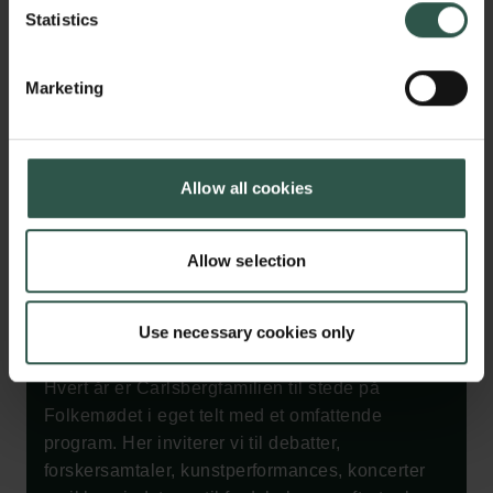
Statistics
Marketing
Lyt fra din foretrukne podcast-app
Allow all cookies
Allow selection
FOLKEMØDET
Use necessary cookies only
Hvert år er Carlsbergfamilien til stede på
Folkemødet i eget telt med et omfattende
program. Her inviterer vi til debatter,
forskersamtaler, kunstperformances, koncerter