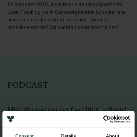
Folkemødet 2019, diskuterer videnskabsjournalist
Lone Frank og tre af Carlsbergfondets forskere fake
news og fjendtlig adfærd på nettet – hvad er
konsekvenserne? Og hvordan bekæmper vi det?
PODCAST
Misinformation og fjendtligt adfærd
på de sociale medier
Consent
Details
About