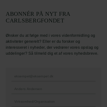
Carlsbergfamilien
ABONNÉR PÅ NYT FRA
Carlsbergfondet
CARLSBERGFONDET
Carlsberg Group
Carlsberg Laboratorium
Frederiksborg • Nationalhistorisk Museum
Ønsker du at følge med i vores videnformidling og
Tuborgfondet
aktiviteter generelt? Eller er du forsker og
Ny Carlsbergfondet
interesseret i nyheder, der vedrører vores opslag og
Ny Carlsberg Glyptotek
uddelinger? Så tilmeld dig et af vores nyhedsbreve.
Carlsbergfondet
H.C. Andersens Boulevard 35
1553 København V
+45 33 43 53 63
info@carlsbergfoundation.dk
CVR: 60223513