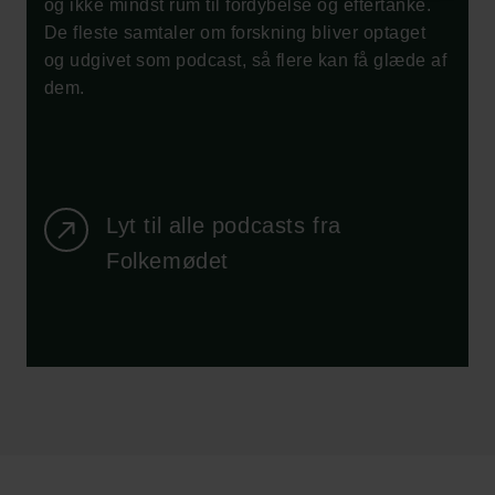
og ikke mindst rum til fordybelse og eftertanke.
De fleste samtaler om forskning bliver optaget
og udgivet som podcast, så flere kan få glæde af
dem.
Lyt til alle podcasts fra
Folkemødet
Links
Pressekontakt
Job hos os
Nyhedsbrev
Databeskyttelsespolitik
Politik for dataetik
Cookiepolitik
Whistleblowerordning