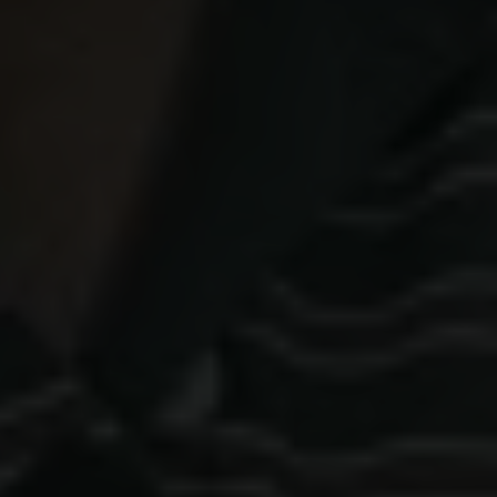
Carlsberg Group
Carlsberg Laboratorium
Frederiksborg • Nationalhistorisk Museum
Tuborgfondet
Ny Carlsbergfondet
Ny Carlsberg Glyptotek
Carlsbergfondet
H.C. Andersens Boulevard 35
1553 København V
+45 33 43 53 63
info@carlsbergfoundation.dk
CVR: 60223513
Bevillingsadministrationen:
cfgrant@carlsbergfoundation.dk