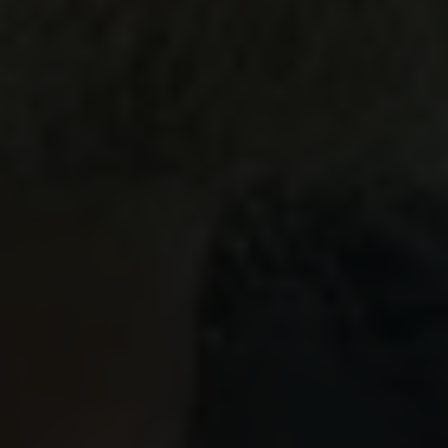
Links
Pressekontakt
Job hos os
Nyhedsbrev
Databeskyttelsespolitik
Politik for dataetik
Cookiepolitik
Whistleblowerordning
Carlsbergfamilien
Carlsbergfondet