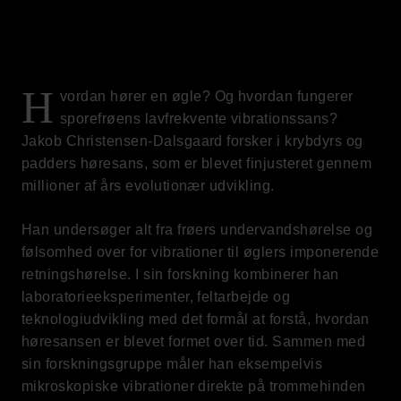
H
vordan hører en øgle? Og hvordan fungerer
sporefrøens lavfrekvente vibrationssans?
Jakob Christensen-Dalsgaard forsker i krybdyrs og
padders høresans, som er blevet finjusteret gennem
millioner af års evolutionær udvikling.
Han undersøger alt fra frøers undervandshørelse og
følsomhed over for vibrationer til øglers imponerende
retningshørelse. I sin forskning kombinerer han
laboratorieeksperimenter, feltarbejde og
teknologiudvikling med det formål at forstå, hvordan
høresansen er blevet formet over tid. Sammen med
sin forskningsgruppe måler han eksempelvis
mikroskopiske vibrationer direkte på trommehinden