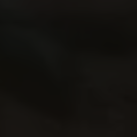
Links
Pressekontakt
Job hos os
Nyhedsbrev
Databeskyttelsespolitik
Politik for dataetik
Cookiepolitik
Whistleblowerordning
Carlsbergfamilien