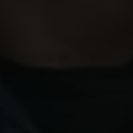
Carlsbergfondet
Carlsberg Group
Carlsberg Laboratorium
Frederiksborg • Nationalhistorisk Museum
Tuborgfondet
Ny Carlsbergfondet
Ny Carlsberg Glyptotek
Carlsbergfondet
H.C. Andersens Boulevard 35
1553 København V
+45 33 43 53 63
info@carlsbergfoundation.dk
CVR: 60223513
Bevillingsadministrationen:
cfgrant@carlsbergfoundation.dk