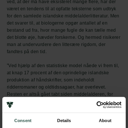
ved, at der må have eksisteret mange flere, har der
været en tendens til at opfatte teksterne som udtryk
for den samlede islandske middelalderlitteratur. Men
det svarer til, at biologerne opgør antallet af en
bestand ud fra, hvor mange fugle de kan tælle med
det blotte øje, hævder forskerne. Og hermed risikerer
man at undervurdere den litterære rigdom, der
fandtes på den tid.
”Ved hjælp af den statistiske model nåede vi frem til,
at knap 17 procent af den oprindelige islandske
produktion af håndskrifter, som indeholdt
ridderromaner og oldtidssagaer, har overlevet.
Resten er altså gået tabt siden middelalderen, for
eksempel under Københavns store brand i 1729. Vi
får nærmest det modsatte tal for fortællinger. De
fortællinger, vi kender i dag – for eksempel om
Consent
Details
About
Vølsungerne eller Tristan og Isolde – udgør cirka 77