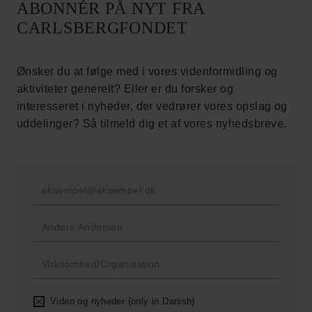
ABONNÉR PÅ NYT FRA
Carlsbergfondet
CARLSBERGFONDET
Carlsberg Group
Carlsberg Laboratorium
Frederiksborg • Nationalhistorisk Museum
Ønsker du at følge med i vores videnformidling og
Tuborgfondet
aktiviteter generelt? Eller er du forsker og
Ny Carlsbergfondet
interesseret i nyheder, der vedrører vores opslag og
Ny Carlsberg Glyptotek
uddelinger? Så tilmeld dig et af vores nyhedsbreve.
Carlsbergfondet
H.C. Andersens Boulevard 35
1553 København V
+45 33 43 53 63
info@carlsbergfoundation.dk
CVR: 60223513
Bevillingsadministrationen:
Viden og nyheder (only in Danish)