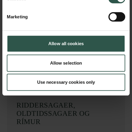
Marketing
Studiet bekræfter tidligere
undersøgelser
Allow all cookies
Selvom metoden har vist sig at være pålidelig til at
Allow selection
antalsbestemme dyre- og plantearter, kunne man
ikke direkte antage, at den ville være lige så god til
optælling af kulturarvsgenstande.
Use necessary cookies only
RIDDERSAGAER,
OLDTIDSSAGAER OG
RÍMUR