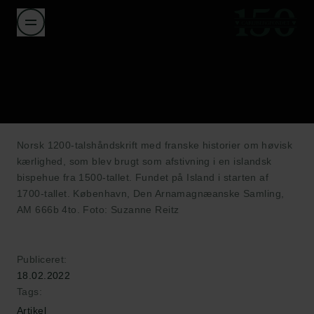
Norsk 1200-talshåndskrift med franske historier om høvisk
kærlighed, som blev brugt som afstivning i en islandsk
bispehue fra 1500-tallet. Fundet på Island i starten af
1700-tallet. København, Den Arnamagnæanske Samling,
AM 666b 4to. Foto: Suzanne Reitz
Publiceret:
18.02.2022
Tags:
Artikel