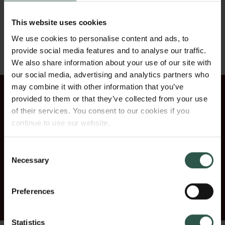
procent af dem, der har eksisteret, mens cirka 23
procent altså kan formodes at være gået tabt”,
This website uses cookies
forklarer Katarzyna Anna Kapitan.
We use cookies to personalise content and ads, to
provide social media features and to analyse our traffic.
We also share information about your use of our site with
our social media, advertising and analytics partners who
may combine it with other information that you’ve
provided to them or that they’ve collected from your use
of their services. You consent to our cookies if you
VIDEO:
continue to use our website.
FORGOTTEN BOOKS
Consent
Kreditering: Science (2022)
Necessary
Selection
Videoen blev ikke fundet
Preferences
Statistics