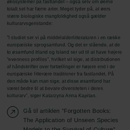
økosystemer på fastlandet – også selv om øerne
totalt set har færre arter. Meget tyder på, at øers
større biologiske mangfoldighed også gælder
kulturarvsgenstande:
”I studiet ser vi på middelalderlitteraturen i en række
europæiske sprogsamfund. Og det er slående, at de
to øsamfund Irland og Island ser ud til at have højere
“evenness profiles”, hvilket vil sige, at distributionen
af håndskrifter over fortællinger er højere end i de
europæiske litterære traditioner fra fastlandet. På
den måde kan man sige, at disse øsamfund har
været bedre til at bevare diversiteten i deres
kulturarv”, siger Katarzyna Anna Kapitan.
Gå til artiklen ”Forgotten Books:
The Application of Unseen Species
Models to the Survival of Culture”