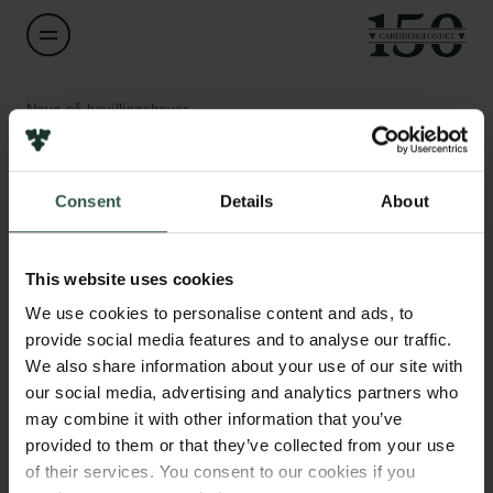
Navn på bevillingshaver
Rune Geertsen
Links
Consent
Details
About
Titel
Redaktionschef og direktør
Pressekontakt
Job hos os
This website uses cookies
Nyhedsbrev
Institution
Databeskyttelsespolitik
We use cookies to personalise content and ads, to
None
Politik for dataetik
provide social media features and to analyse our traffic.
Cookiepolitik
We also share information about your use of our site with
Whistleblowerordning
Beløb
our social media, advertising and analytics partners who
DKK 1,013,000
may combine it with other information that you’ve
Carlsbergfamilien
provided to them or that they’ve collected from your use
of their services. You consent to our cookies if you
År
Carlsbergfondet