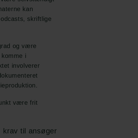
rmaterne kan
dcasts, skriftlige
grad og være
at komme i
ktet involverer
 dokumenteret
dieproduktion.
nkt være frit
krav til ansøger