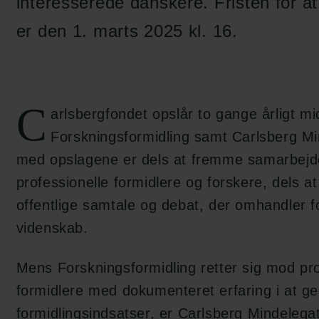
interesserede danskere. Fristen for 
er den 1. marts 2025 kl. 16.
C
arlsbergfondet opslår to gange årligt mid
Forskningsformidling samt Carlsberg Mi
med opslagene er dels at fremme samarbej
professionelle formidlere og forskere, dels at
offentlige samtale og debat, der omhandler f
videnskab.
Mens Forskningsformidling retter sig mod pro
formidlere med dokumenteret erfaring i at g
formidlingsindsatser, er Carlsberg Mindelega