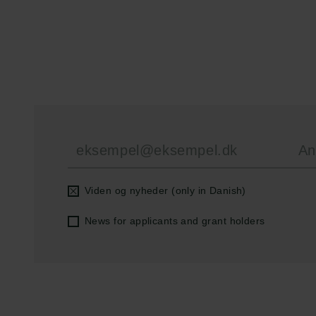
Carlsbergfondet
Bevillingsadministration
H.C. Andersens
cfgrant@carlsbergfounda
Boulevard 35
1553 København V
+45 33 43 53 63
info@carlsbergfoundation.dk
CVR: 60223513
Viden og nyheder (only in Danish)
News for applicants and grant holders