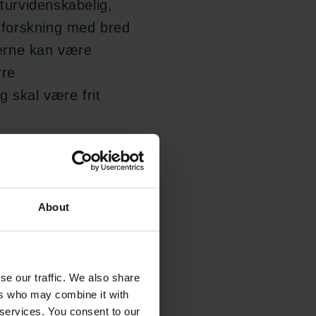
naturvidenskabelig,
dforskning med bred
erne kan være
rre
g skal være frit
formidlingsformater,
ts, festivaler,
.
About
ed professionel
 at projektet
se our traffic. We also share
ten medvirker
ers who may combine it with
n færdige produktion.
 services. You consent to our