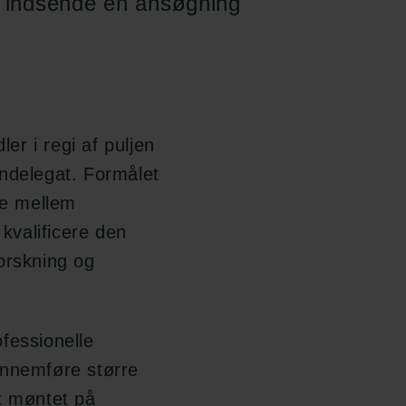
at indsende en ansøgning
ler i regi af puljen
ndelegat. Formålet
de mellem
 kvalificere den
orskning og
fessionelle
ennemføre større
t møntet på