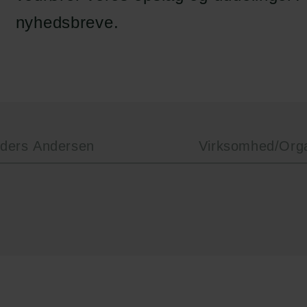
en:
tion.dk
nyhedsbreve.