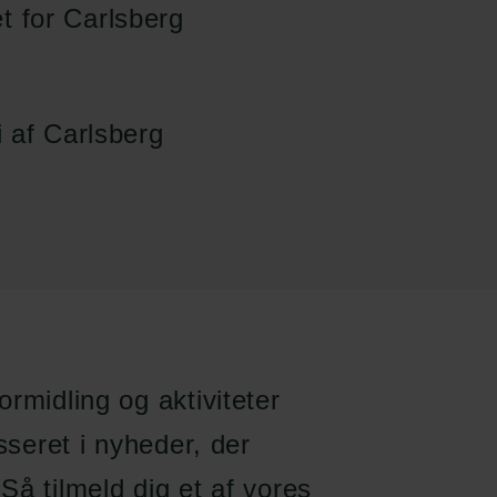
et for Carlsberg
gi af Carlsberg
Links
Carlsbergfamilien
Pressekontakt
Carlsbergfondet
Job hos os
Carlsberg Group
Nyhedsbrev
Carlsberg Laboratorium
Databeskyttelsespolitik
Frederiksborg •
Politik for dataetik
Nationalhistorisk Museum
Cookiepolitik
Tuborgfondet
rmidling og aktiviteter
Whistleblowerordning
Ny Carlsbergfondet
Ny Carlsberg Glyptotek
sseret i nyheder, der
Så tilmeld dig et af vores