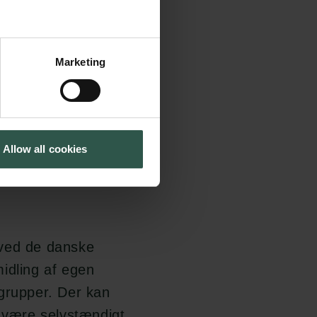
krav til ansøger
slaget
Marketing
i af
Allow all cookies
 ved de danske
rmidling af egen
lgrupper. Der kan
n være selvstændigt