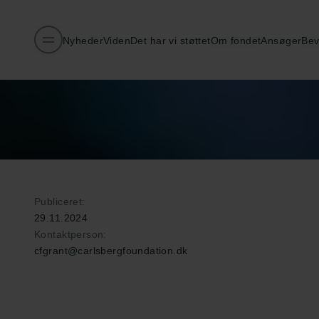
Nyheder
Viden
Det har vi støttet
Om fondet
Ansøger
Bev
Publiceret:
29.11.2024
Kontaktperson:
cfgrant@carlsbergfoundation.dk