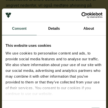
angivet nedenfor, vil også medføre afvisning på
administrativt grundlag.
Valg af forkert type bevilling i CF-Grant vil ligeledes
Consent
Details
About
medføre afvisning på administrativt grundlag.
Dokumenterne skal uploades i PDF-format.
This website uses cookies
Påkrævede dokumenter, der skal vedhæftes
We use cookies to personalise content and ads, to
provide social media features and to analyse our traffic.
ansøgningsskemaet:
We also share information about your use of our site with
our social media, advertising and analytics partners who
Projektbeskrivelse
may combine it with other information that you’ve
To A4-sider
provided to them or that they’ve collected from your use
Produktions- og distributionsplan
of their services. You consent to our cookies if you
Én A4-side i Carlsbergfondets skabelon
continue to use our website.
Budget
Carlsbergfondets budgetskabelon
Consent
Curriculum vitae / beskrivelse af organisation