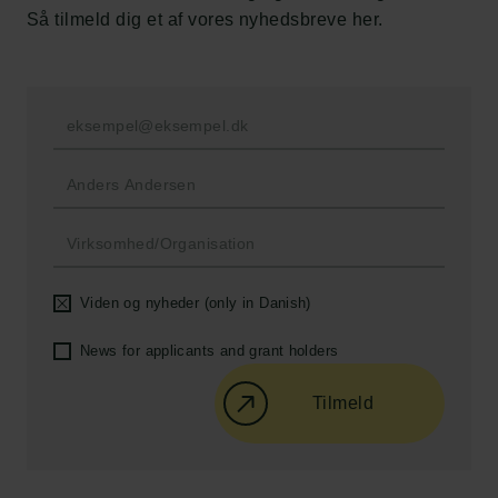
Ny Carlsberg Glyptotek
Så tilmeld dig et af vores nyhedsbreve her.
Carlsbergfondet
H.C. Andersens Boulevard 35
1553 København V
+45 33 43 53 63
info@carlsbergfoundation.dk
CVR: 60223513
Bevillingsadministrationen:
Viden og nyheder (only in Danish)
cfgrant@carlsbergfoundation.dk
News for applicants and grant holders
Tilmeld
Følg os