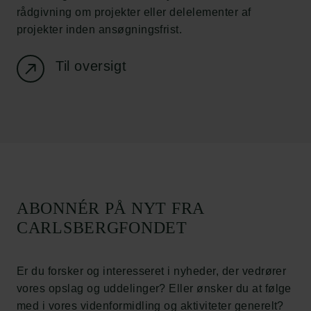
rådgivning om projekter eller delelementer af
Links
projekter inden ansøgningsfrist.
Pressekontakt
Til oversigt
Job hos os
Nyhedsbrev
Databeskyttelsespolitik
Politik for dataetik
Cookiepolitik
Whistleblowerordning
Carlsbergfamilien
ABONNÉR PÅ NYT FRA
Carlsbergfondet
CARLSBERGFONDET
Carlsberg Group
Carlsberg Laboratorium
Frederiksborg • Nationalhistorisk Museum
Er du forsker og interesseret i nyheder, der vedrører
Tuborgfondet
vores opslag og uddelinger? Eller ønsker du at følge
Ny Carlsbergfondet
med i vores videnformidling og aktiviteter generelt?