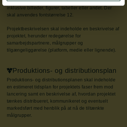
Projektbeskrivelsen må ikke overskride to A4-sider,
inklusive billeder, figurer, tabeller eller andet. Der
skal anvendes fontstørrelse 12.
Projektbeskrivelsen skal indeholde en beskrivelse af
projektet, herunder redegørelse for
samarbejdspartnere, målgrupper og
tilgængeliggørelse (platform, medie eller lignende).
Produktions- og distributionsplan
Produktions- og distributionsplanen skal indeholde
en estimeret tidsplan for projektets faser frem mod
lancering samt en beskrivelse af, hvordan projektet
tænkes distribueret, kommunikeret og eventuelt
markedsført med henblik på at nå de tiltænkte
målgrupper.