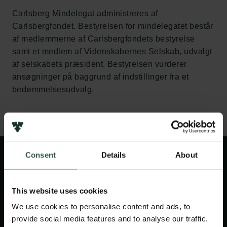
Carlsberg Mindelegat administreres af
Carlsbergfondet. Bestyrelsen for mindelegatet består
af medlemmerne af Carlsbergfondets bestyrelse
samt et medlem af Videnskabernes Selskab, udvalgt
af selskabets præsident. Bestyrelsen vurderer
ansøgninger på baggrund af indstillinger fra et
bedømmelsesudvalg.
Consent
Details
About
This website uses cookies
Bestyrelsen
We use cookies to personalise content and ads, to
provide social media features and to analyse our traffic.