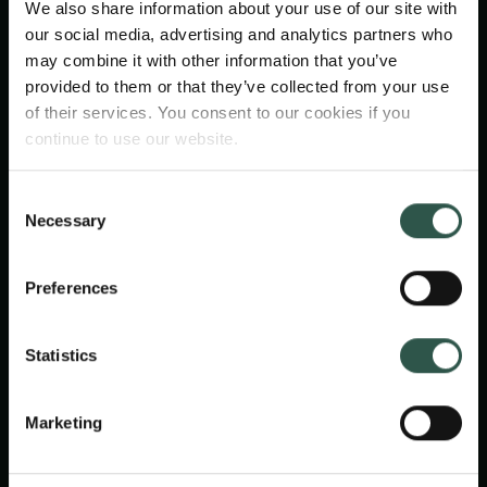
We also share information about your use of our site with
our social media, advertising and analytics partners who
may combine it with other information that you’ve
provided to them or that they’ve collected from your use
of their services. You consent to our cookies if you
continue to use our website.
Consent
Professor, ph.d. Majken Schultz
Necessary
Selection
(forperson)
Institut for Organisation, Copenhagen
Preferences
Business School
Statistics
Professor Thomas Sinkjær
Det Kongelige Danske Videnskabernes
Marketing
Selskab, Aalborg Universitet