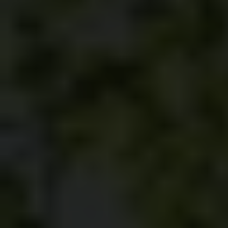
Carlsbergfondet
H.C. Andersens Boulevard 35
1553 København V
+45 33 43 53 63
info@carlsbergfoundation.dk
CVR: 60223513
Bevillingsadministrationen:
cfgrant@carlsbergfoundation.dk
Følg os