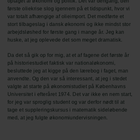
optaget af økonomi og politik. Det var dengang, den
første oliekrise slog igennem på et tidspunkt, hvor vi
var totalt afhængige af olieimport. Det medførte et
stort tilbageslag i dansk økonomi og ikke mindst stor
arbejdsløshed for første gang i mange år. Jeg kan
huske, at jeg oplevede det som meget dramatisk.
Da det så gik op for mig, at et af fagene det første år
på historiestudiet faktisk var nationaløkonomi,
besluttede jeg at kigge på den lærebog i faget, man
anvendte. Og den var så interessant, at jeg i stedet
valgte at starte på økonomistudiet på Københavns
Universitet i efteråret 1974. Det var ikke en nem start,
for jeg var sproglig student og var derfor nødt til at
tage et suppleringskursus i matematik sideløbende
med, at jeg fulgte økonomiundervisningen.