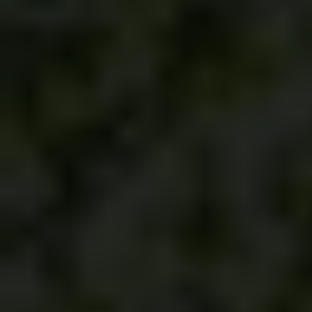
Pressekontakt
Job hos os
Nyhedsbrev
Databeskyttelsespolitik
Politik for dataetik
Cookiepolitik
Whistleblowerordning
Carlsbergfamilien
Carlsbergfondet
Carlsberg Group
Carlsberg Laboratorium
Frederiksborg • Nationalhistorisk Museum
Tuborgfondet
Ny Carlsbergfondet
Ny Carlsberg Glyptotek