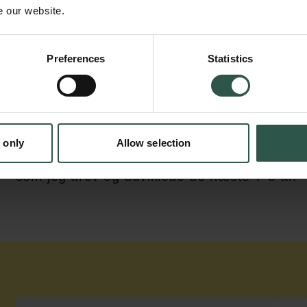
jeg tilbudt at komme over til dem på Harvard
e our website.
på det som en fantastisk spændende periode,
enormt meget.
Preferences
Statistics
Jeg blev kandidat i 2000 fra Københavns Uni
havde lyst til at prøve kræfter med noget an
Så jeg takkede nej til muligheden for et ph.d
 only
Allow selection
Harvard. I stedet stiftede jeg mit eget softwa
som jeg drev og udviklede de næste 7-8 år.