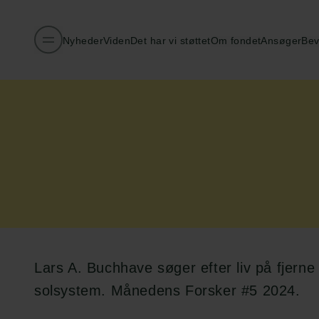
Nyheder
Viden
Det har vi støttet
Om fondet
Ansøger
Bev
Lars A. Buchhave søger efter liv på fjerne
solsystem. Månedens Forsker #5 2024.