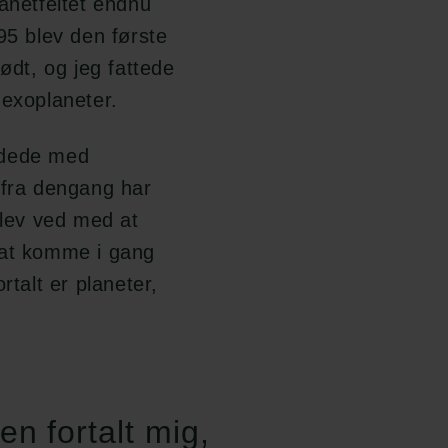
anetfeltet endnu
95 blev den første
ødt, og jeg fattede
 exoplaneter.
jdede med
 fra dengang har
blev ved med at
 at komme i gang
rtalt er planeter,
n fortalt mig,