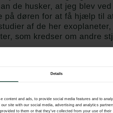
an de husker, at jeg blev v
 på døren for at få hjælp til
tudier af de her exoplaneter, d
ter, som kredser om andre st
s A. Buchhave
Details
Allerede som bachelorstuderende sørgede de f
at arbejde med. De skaffede dem fra nogle f
University, som havde været med til at finde 
e content and ads, to provide social media features and to analy
 our site with our social media, advertising and analytics partn
exoplaneter. Da jeg senere skulle i gang med
 provided to them or that they’ve collected from your use of their