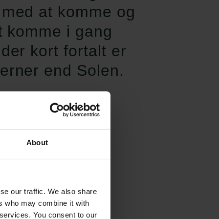
ed med at komme og
 at komme i gang
er kort fortalt er
jerner end Solen.
About
or, at jeg fik data
orskere på Harvard
de første
se our traffic. We also share
ers who may combine it with
 mit speciale, blev
 services. You consent to our