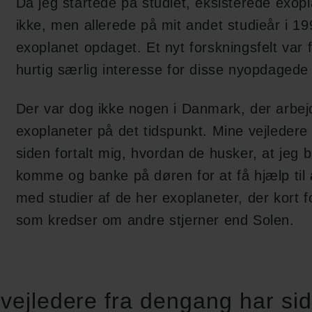
Da jeg startede på studiet, eksisterede exopl
ikke, men allerede på mit andet studieår i 19
exoplanet opdaget. Et nyt forskningsfelt var f
hurtig særlig interesse for disse nyopdagede
Der var dog ikke nogen i Danmark, der arbe
exoplaneter på det tidspunkt. Mine vejledere
siden fortalt mig, hvordan de husker, at jeg 
komme og banke på døren for at få hjælp til
med studier af de her exoplaneter, der kort fo
som kredser om andre stjerner end Solen.
vejledere fra dengang har side