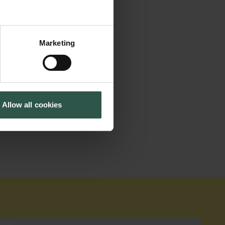
. Jeg husker tilbage
 hvor jeg lærte
Marketing
versitet, men jeg
det end astronomi.
.-stipendium på
Allow all cookies
reudviklingsfirma,