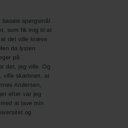
elt basale spørgsmål
t, som fik mig til at
 at det ville kræve
 Men da lysten
eger på
r det, jeg ville. Og
, ville skæbnen, at
annes Andersen,
er efter var jeg
e med at lave min
iversitet og