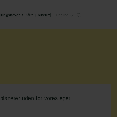
illingshaver
150-års jubilæum
English
Søg
 planeter uden for vores eget