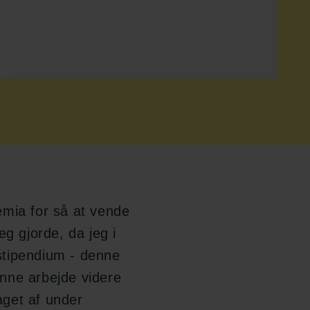
demia for så at vende
eg gjorde, da jeg i
-stipendium - denne
nne arbejde videre
aget af under