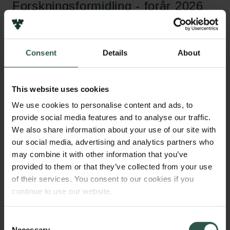
Forskningsformidling - forår 2026
Festival: UDFORSK: blind-date med
forskning i folks stuer
Consent
Details
About
Flermedial: Cyberkrigens anatomi
This website uses cookies
We use cookies to personalise content and ads, to
Flermedial: Forskere i feedet
provide social media features and to analyse our traffic.
We also share information about your use of our site with
our social media, advertising and analytics partners who
Flermedial: Videnstab - bliver vi altid
may combine it with other information that you’ve
provided to them or that they’ve collected from your use
klogere? Flermedialt tema om
of their services. You consent to our cookies if you
vigtigheden af 'gamme' viden
continue to use our website.
Flermedial: Grundforskning til Gen
Consent
Necessary