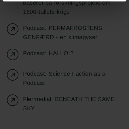
baseret på forskningsprojekt om
Carlsbergfondet
1600-tallets krige
H.C. Andersens Boulevard 35
1553 København V
Podcast: PERMAFROSTENS
+45 33 43 53 63
GENFÆRD - en klimagyser
info@carlsbergfoundation.dk
CVR: 60223513
Podcast: HALLO!?
Bevillingsadministrationen:
Podcast: Science Faction as a
cfgrant@carlsbergfoundation.dk
Podcast
Flermedial: BENEATH THE SAME
SKY
Følg os